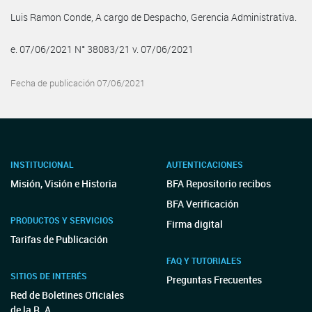
Luis Ramon Conde, A cargo de Despacho, Gerencia Administrativa.
e. 07/06/2021 N° 38083/21 v. 07/06/2021
Fecha de publicación 07/06/2021
INSTITUCIONAL
AUTENTICACIONES
Misión, Visión e Historia
BFA Repositorio recibos
BFA Verificación
PRODUCTOS Y SERVICIOS
Firma digital
Tarifas de Publicación
FAQ Y TUTORIALES
SITIOS DE INTERÉS
Preguntas Frecuentes
Red de Boletines Oficiales
de la R. A.