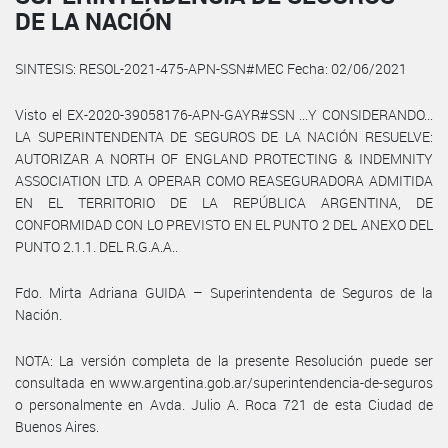
DE LA NACIÓN
SINTESIS: RESOL-2021-475-APN-SSN#MEC Fecha: 02/06/2021
Visto el EX-2020-39058176-APN-GAYR#SSN ...Y CONSIDERANDO...
LA SUPERINTENDENTA DE SEGUROS DE LA NACIÓN RESUELVE:
AUTORIZAR A NORTH OF ENGLAND PROTECTING & INDEMNITY
ASSOCIATION LTD. A OPERAR COMO REASEGURADORA ADMITIDA
EN EL TERRITORIO DE LA REPÚBLICA ARGENTINA, DE
CONFORMIDAD CON LO PREVISTO EN EL PUNTO 2 DEL ANEXO DEL
PUNTO 2.1.1. DEL R.G.A.A..
Fdo. Mirta Adriana GUIDA – Superintendenta de Seguros de la
Nación.
NOTA: La versión completa de la presente Resolución puede ser
consultada en www.argentina.gob.ar/superintendencia-de-seguros
o personalmente en Avda. Julio A. Roca 721 de esta Ciudad de
Buenos Aires.