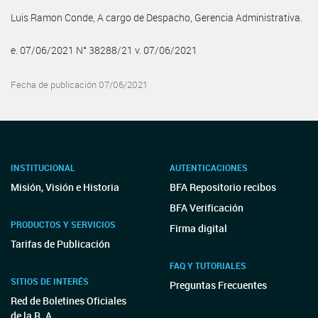
Luis Ramon Conde, A cargo de Despacho, Gerencia Administrativa.
e. 07/06/2021 N° 38288/21 v. 07/06/2021
Fecha de publicación 07/06/2021
INSTITUCIONAL
AUTENTICACIONES
Misión, Visión e Historia
BFA Repositorio recibos
BFA Verificación
PRODUCTOS Y SERVICIOS
Firma digital
Tarifas de Publicación
FAQ Y TUTORIALES
SITIOS DE INTERÉS
Preguntas Frecuentes
Red de Boletines Oficiales
de la R. A.