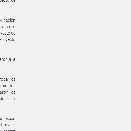
yecto de
rdinación
a la (ex)
oyecto de
“Proyecto
aron a la
robar los
os montos
aron los
dos en el
rdinación
tituyó el