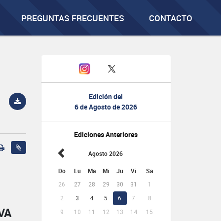
PREGUNTAS FRECUENTES
CONTACTO
Edición del
6 de Agosto de 2026
Ediciones Anteriores
Agosto 2026
Do
Lu
Ma
Mi
Ju
Vi
Sa
26
27
28
29
30
31
1
2
3
4
5
6
7
8
VA
9
10
11
12
13
14
15