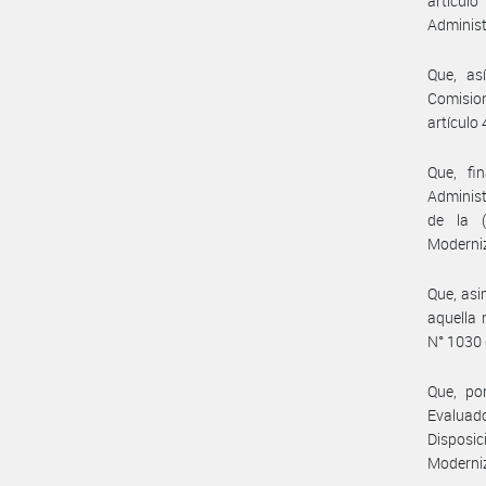
artícul
Administ
Que, as
Comisio
artículo
Que, fi
Administ
de la (
Moderniz
Que, asi
aquella 
N° 1030 
Que, por
Evaluad
Disposic
Moderniz