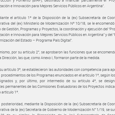
ucción y Fomento (BIRF), destinado a financiar parcialmente el “Pro
ación e Innovación para Mejores Servicios Públicos en Argentina”.
ante el artículo 1º de la Disposición de la (ex) Subsecretaría de Coo
rativa del (ex) Ministerio de Modernización Nº 10/18, se le encomendó 
n de Gestión, Programas y Proyectos, la coordinación y ejecución del “Pr
ación e Innovación para Mejores Servicios Públicos en Argentina” y del 
nización del Estado – Programa País Digital”.
mismo, por su artículo 2°, se aprobaron las funciones que se encomend
a Dirección, las que, como Anexo I, formaron parte de la medida.
su artículo 3º, se establecieron las autoridades con competencia para ap
s procedimientos de los Programas enunciados en el artículo 1º, según l
signados y, por último, por intermedio de su artículo 4º, se design
tes permanentes de las Comisiones Evaluadoras de los Proyectos indica
 artículo 1º.
 posterioridad, mediante la Disposición de la (ex) Subsecretaría de Coo
rativa de la (ex) Secretaría de Gobierno de Modernización N° 1/19, se sus