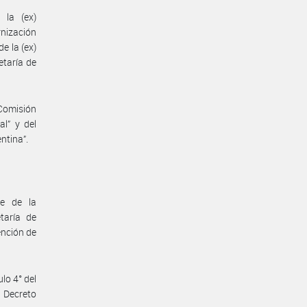
 la (ex)
nización
e la (ex)
etaría de
Comisión
l” y del
ntina”.
te de la
taría de
ención de
lo 4° del
l Decreto