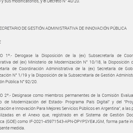
 y sus modificatorios, y el Decreto N° 40/20.
ECRETARIO DE GESTIÓN ADMINISTRATIVA DE INNOVACIÓN PÚBLICA
E
O 1º.- Derogase la Disposición de la (ex) Subsecretaría de Coor
rativa del (ex) Ministerio de Modernización N° 10/18, la Disposición d
etaría de Coordinación Administrativa de la (ex) Secretaría de Gob
ación N° 1/19 y la Disposición de la Subsecretaría de Gestión Administ
ón Pública N° 92/20.
O 2º.- Designase como miembros permanentes de la Comisión Evalua
to de Modernización del Estado- Programa País Digital” y del “Pro
ación e Innovación Para Mejores Servicios Públicos en Argentina”, a las
ualizadas en el Anexo que, registrado en el Sistema de Gestión Do
nica (GDE) como IF-2021-45971543-APN-DPYPSYE#JGM, forma parte in
esente medida.