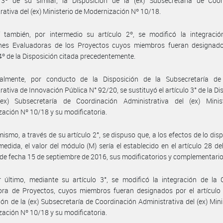
o 3º de su similar, la Disposición de la (ex) Subsecretaría de Coor
rativa del (ex) Ministerio de Modernización Nº 10/18.
í también, por intermedio su artículo 2º, se modificó la integració
nes Evaluadoras de los Proyectos cuyos miembros fueran designado
 4º de la Disposición citada precedentemente.
nalmente, por conducto de la Disposición de la Subsecretaría de
rativa de Innovación Pública N° 92/20, se sustituyó el artículo 3° de la Di
ex) Subsecretaría de Coordinación Administrativa del (ex) Minis
ación Nº 10/18 y su modificatoria.
mismo, a través de su artículo 2°, se dispuso que, a los efectos de lo dis
medida, el valor del módulo (M) sería el establecido en el artículo 28 de
de fecha 15 de septiembre de 2016, sus modificatorios y complementario
 último, mediante su artículo 3°, se modificó la integración de la 
ora de Proyectos, cuyos miembros fueran designados por el artículo 
ión de la (ex) Subsecretaría de Coordinación Administrativa del (ex) Mini
ación Nº 10/18 y su modificatoria.