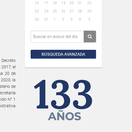
16
17
18
19
20
21
22
23
24
25
26
27
28
29
30
31
1
2
3
4
5
BÚSQUEDA AVANZADA
 Decreto
 2017, el
ha 20 de
 2020, la
sterio de
ecretaría
ción N° 1
istrativa