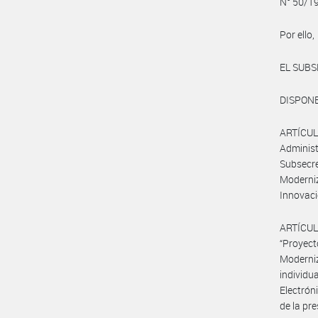
N° 50/19
Por ello,
EL SUBS
DISPON
ARTÍCUL
Administ
Subsecr
Moderniz
Innovaci
ARTÍCUL
“Proyec
Moderniz
individ
Electró
de la pr