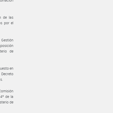
dinación
n de las
s por el
 Gestión
sposición
terio de
puesto en
l Decreto
s.
Comisión
4º de la
sterio de