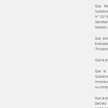
Que, ll
Subsecr
N° 10/18
Secretar
Gestión 
Que, asi
Evaluad
“Proyect
Que la p
Que la 
Subsecr
Innovaci
su comp
Que la p
Decreto 