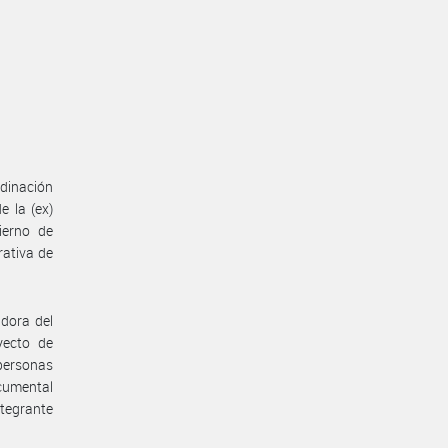
dinación
e la (ex)
ierno de
rativa de
dora del
yecto de
 personas
cumental
tegrante