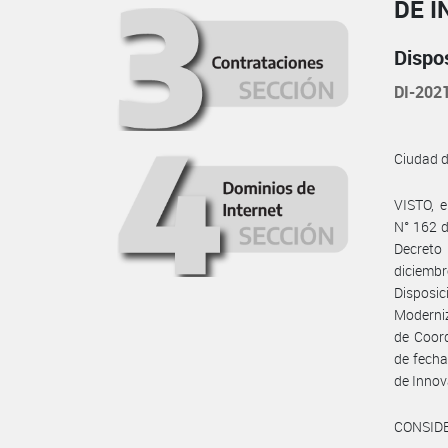
DE I
Dispo
DI-20
Ciudad 
VISTO, 
N° 162 d
Decreto
diciembr
Disposic
Moderniz
de Coord
de fecha
de Innov
CONSID