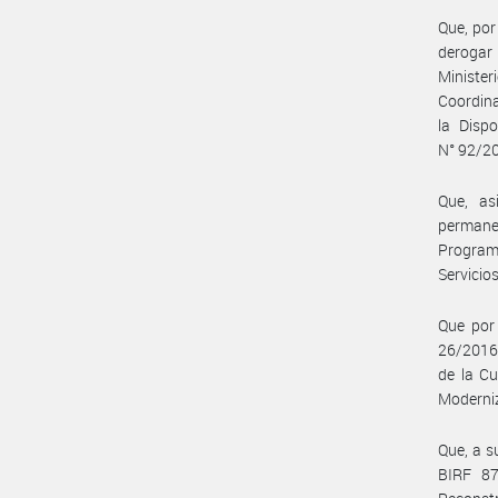
Que, por
derogar 
Ministe
Coordina
la Disp
N° 92/20
Que, as
permane
Program
Servicio
Que por
26/2016,
de la Cu
Moderniz
Que, a s
BIRF 87