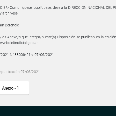
O 3º.- Comuníquese, publíquese, dese a la DIRECCIÓN NACIONAL DEL 
y archívese.
an Bercholc
/los Anexo/s que integra/n este(a) Disposición se publican en la edició
w.boletinoficial.gob.ar-
6/2021 N° 38006/21 v. 07/06/2021
e publicación 07/06/2021
Anexo - 1