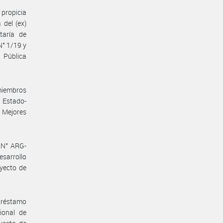
 propicia
 del (ex)
taría de
N° 1/19 y
 Pública
miembros
 Estado-
 Mejores
 N° ARG-
esarrollo
oyecto de
 Préstamo
ional de