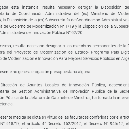
egada esta instancia, resulta necesario derogar la Disposición de
etaría de Coordinación Administrativa del (ex) Ministerio de Moder
, la Disposición de la (ex) Subsecretaría de Coordinación Administrativa d
ía de Gobierno de Modernización N° 1/19 y la Disposición de la Subsecr
Administrativa de Innovación Pública N° 92/20.
mismo, resulta necesario designar a los miembros permanentes de la 
ora del “Proyecto de Modernización del Estado- Programa País Digita
o de Modernización e Innovación Para Mejores Servicios Públicos en Arge
resente no genera erogación presupuestaria alguna.
Dirección de Asuntos Legales de Innovación Pública, dependien
etaría de Gestión Administrativa de Innovación Pública de la Secre
ón Pública de la Jefatura de Gabinete de Ministros, ha tomado la interv
etencia.
resente medida se dicta en virtud de las facultades conferidas por el artícu
N° 618/17, el artículo 4° Decreto 162/2017, el Decreto N° 945/17, e