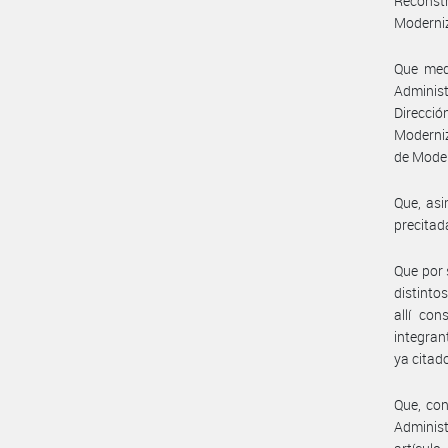
Reconstr
Moderniz
Que medi
Administ
Direcció
Moderniz
de Moder
Que, asi
precitad
Que por 
distinto
allí con
integran
ya citado
Que, con
Administ