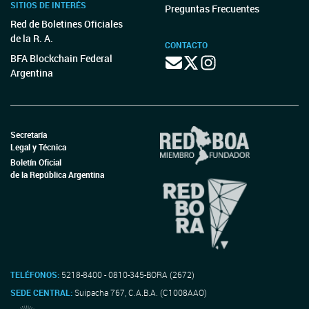
SITIOS DE INTERÉS
Preguntas Frecuentes
Red de Boletines Oficiales
de la R. A.
CONTACTO
BFA Blockchain Federal
Argentina
Secretaría
Legal y Técnica
Boletín Oficial
de la República Argentina
TELÉFONOS:
5218-8400 - 0810-345-BORA (2672)
SEDE CENTRAL:
Suipacha 767, C.A.B.A. (C1008AAO)