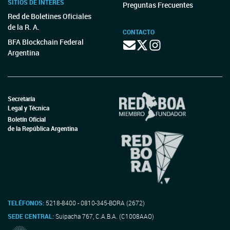
SITIOS DE INTERÉS
Preguntas Frecuentes
Red de Boletines Oficiales
de la R. A.
CONTACTO
BFA Blockchain Federal
Argentina
Secretaría
Legal y Técnica
Boletín Oficial
de la República Argentina
TELÉFONOS:
5218-8400 - 0810-345-BORA (2672)
SEDE CENTRAL:
Suipacha 767, C.A.B.A. (C1008AAO)