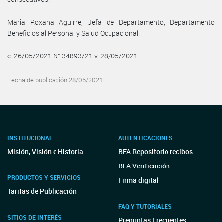
Maria Roxana Aguirre, Jefa de Departamento, Departamento
Beneficios al Personal y Salud Ocupacional.
e. 26/05/2021 N° 34893/21 v. 28/05/2021
Fecha de publicación 28/05/2021
INSTITUCIONAL
AUTENTICACIONES
Misión, Visión e Historia
BFA Repositorio recibos
BFA Verificación
PRODUCTOS Y SERVICIOS
Firma digital
Tarifas de Publicación
FAQ Y TUTORIALES
SITIOS DE INTERÉS
Preguntas Frecuentes