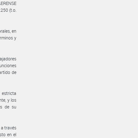
AERENSE
250 (t.o.
rales, en
érminos y
bajadores
unciones
artido de
estricta
te, y los
es de su
 a través
sto en el