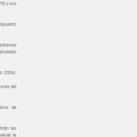
976) y sus
dispuesto
reditando
 glosadas
o. 2004).
iones del
ativo de
irán las
valuar la