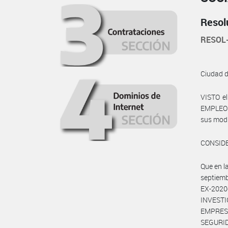
Resol
RESOL
Ciudad 
VISTO e
EMPLEO Y
sus modif
CONSID
Que en 
septiemb
EX-2020
INVESTIG
EMPRES
SEGURI