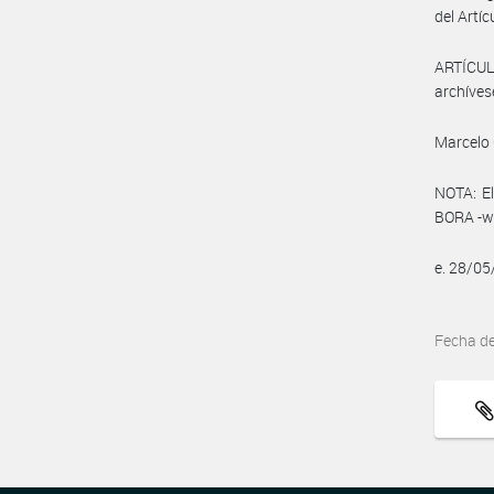
del Artíc
ARTÍCULO
archíves
Marcelo 
NOTA: El
BORA -ww
e. 28/0
Fecha d