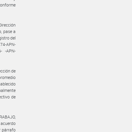
conforme
Dirección
o, pase a
istro del
174-APN-
- -APN-
ección de
 promedio
tablecido
nalmente
ectivo de
TRABAJO,
l acuerdo
r párrafo