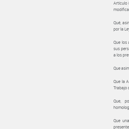
Artículo 
modifica
Qué, asi
por la Le
Que los 
sus pers
a los pr
Que asim
Que la A
Trabajo 
Que, po
homolog
Que una 
presente