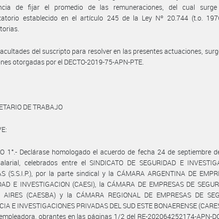
ncia de fijar el promedio de las remuneraciones, del cual surge
atorio establecido en el artículo 245 de la Ley Nº 20.744 (t.o. 197
torias.
facultades del suscripto para resolver en las presentes actuaciones, surg
iones otorgadas por el DECTO-2019-75-APN-PTE.
ETARIO DE TRABAJO
E:
O 1°.- Declárase homologado el acuerdo de fecha 24 de septiembre d
salarial, celebrados entre el SINDICATO DE SEGURIDAD E INVESTI
S (S.S.I.P.), por la parte sindical y la CÁMARA ARGENTINA DE EMP
DAD E INVESTIGACION (CAESI), la CÁMARA DE EMPRESAS DE SEGUR
 AIRES (CAESBA) y la CÁMARA REGIONAL DE EMPRESAS DE SEG
CIA E INVESTIGACIONES PRIVADAS DEL SUD ESTE BONAERENSE (CARES
e empleadora, obrantes en las páginas 1/2 del RE-202064252174-APN-