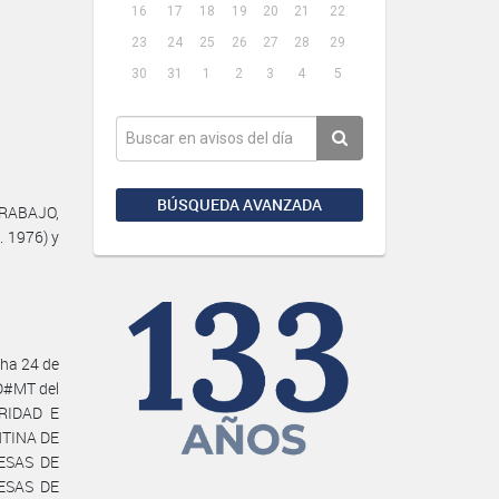
16
17
18
19
20
21
22
23
24
25
26
27
28
29
30
31
1
2
3
4
5
BÚSQUEDA AVANZADA
TRABAJO,
. 1976) y
ha 24 de
D#MT del
URIDAD E
NTINA DE
ESAS DE
ESAS DE