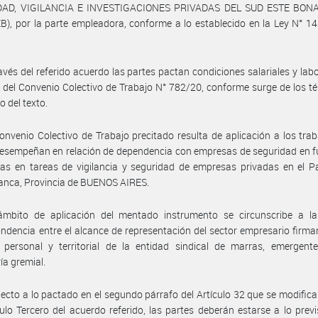
DAD, VIGILANCIA E INVESTIGACIONES PRIVADAS DEL SUD ESTE BON
), por la parte empleadora, conforme a lo establecido en la Ley N° 14.
avés del referido acuerdo las partes pactan condiciones salariales y labo
 del Convenio Colectivo de Trabajo N° 782/20, conforme surge de los t
o del texto.
onvenio Colectivo de Trabajo precitado resulta de aplicación a los tra
esempeñan en relación de dependencia con empresas de seguridad en f
cas en tareas de vigilancia y seguridad de empresas privadas en el P
anca, Provincia de BUENOS AIRES.
ámbito de aplicación del mentado instrumento se circunscribe a la 
ndencia entre el alcance de representación del sector empresario firman
 personal y territorial de la entidad sindical de marras, emergent
ía gremial.
ecto a lo pactado en el segundo párrafo del Artículo 32 que se modifica
culo Tercero del acuerdo referido, las partes deberán estarse a lo previ