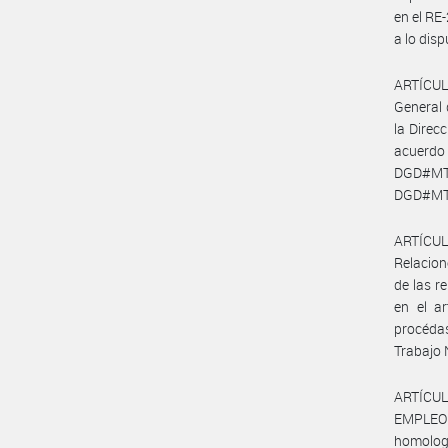
en el R
a lo dis
ARTÍCULO
General 
la Direc
acuerdo
DGD#MT
DGD#MT
ARTÍCULO
Relacion
de las r
en el ar
procédas
Trabajo 
ARTÍCUL
EMPLEO Y
homologa