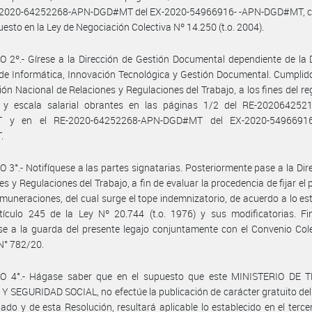
E-2020-64252268-APN-DGD#MT del EX-2020-54966916- -APN-DGD#MT, 
puesto en la Ley de Negociación Colectiva Nº 14.250 (t.o. 2004).
 2º.- Gírese a la Dirección de Gestión Documental dependiente de la 
de Informática, Innovación Tecnológica y Gestión Documental. Cumplid
ción Nacional de Relaciones y Regulaciones del Trabajo, a los fines del reg
 y escala salarial obrantes en las páginas 1/2 del RE-202064252
 y en el RE-2020-64252268-APN-DGD#MT del EX-2020-54966916
.
 3°.- Notifíquese a las partes signatarias. Posteriormente pase a la Dir
es y Regulaciones del Trabajo, a fin de evaluar la procedencia de fijar el
emuneraciones, del cual surge el tope indemnizatorio, de acuerdo a lo es
tículo 245 de la Ley Nº 20.744 (t.o. 1976) y sus modificatorias. Fi
e a la guarda del presente legajo conjuntamente con el Convenio Col
N° 782/20.
O 4°.- Hágase saber que en el supuesto que este MINISTERIO DE 
 SEGURIDAD SOCIAL, no efectúe la publicación de carácter gratuito de
do y de esta Resolución, resultará aplicable lo establecido en el terce