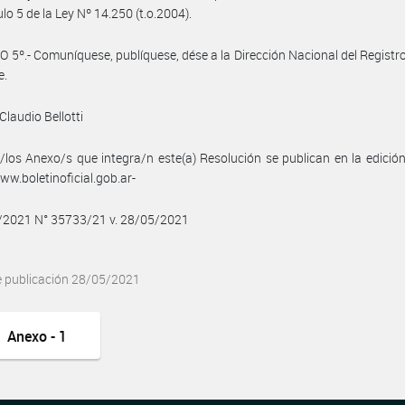
ulo 5 de la Ley Nº 14.250 (t.o.2004).
 5º.- Comuníquese, publíquese, dése a la Dirección Nacional del Registro 
e.
Claudio Bellotti
/los Anexo/s que integra/n este(a) Resolución se publican en la edició
w.boletinoficial.gob.ar-
5/2021 N° 35733/21 v. 28/05/2021
e publicación 28/05/2021
Anexo - 1