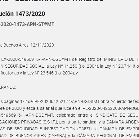
ución 1473/2020
-2020-1473-APN-ST#MT
de Buenos Aires, 12/11/2020
l EX-2020-54966916- -APN-DGD#MT del Registro del MINISTERIO DE 
 SEGURIDAD SOCIAL, la Ley Nº 14.250 (t.o. 2004), la Ley Nº 20.744 (t.o
icatorias y la Ley N° 23.546 (t.o. 2004), y
ERANDO:
las páginas 1/2 del RE-202064252174-APN-DGD#MT obra Acuerdo de fec
re de 2020 y escala salarial que luce en el RE-2020-64252268-APN-DG
-54966916- -APN-DGD#MT, celebrado entre el SINDICATO DE SEG
ACIONES PRIVADAS (S.S.I.P.), por la parte sindical y la CÁMARA ARGE
AS DE SEGURIDAD E INVESTIGACION (CAESI), la CÁMARA DE EMPR
DAD DE BUENOS AIRES (CAESBA) y la CÁMARA REGIONAL DE EMPR