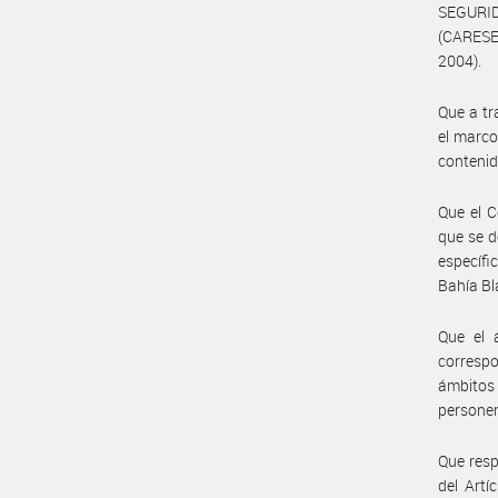
SEGURI
(CARESEB
2004).
Que a tr
el marco
contenid
Que el C
que se d
específi
Bahía Bl
Que el 
correspo
ámbitos
personer
Que resp
del Artí