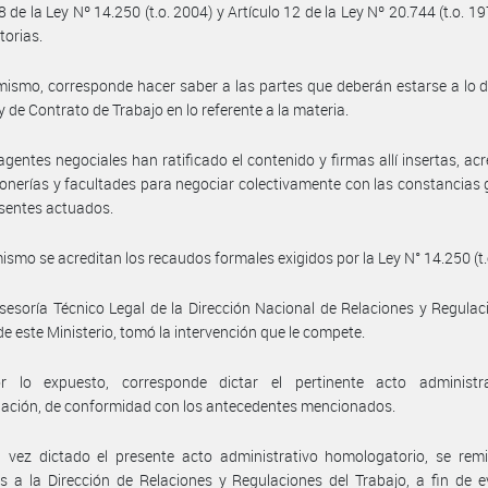
8 de la Ley Nº 14.250 (t.o. 2004) y Artículo 12 de la Ley Nº 20.744 (t.o. 1
torias.
mismo, corresponde hacer saber a las partes que deberán estarse a lo 
y de Contrato de Trabajo en lo referente a la materia.
agentes negociales han ratificado el contenido y firmas allí insertas, ac
onerías y facultades para negociar colectivamente con las constancias
esentes actuados.
ismo se acreditan los recaudos formales exigidos por la Ley N° 14.250 (t.
sesoría Técnico Legal de la Dirección Nacional de Relaciones y Regulac
de este Ministerio, tomó la intervención que le compete.
r lo expuesto, corresponde dictar el pertinente acto administr
ación, de conformidad con los antecedentes mencionados.
vez dictado el presente acto administrativo homologatorio, se remit
s a la Dirección de Relaciones y Regulaciones del Trabajo, a fin de e