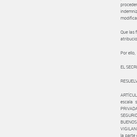
procede
indemniz
modifica
Que las 
atribuc
Por ello,
EL SECR
RESUELV
ARTÍCUL
escala 
PRIVADA
SEGURI
BUENOS
VIGILAN
la part