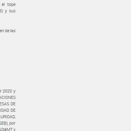
 el tope
6) y sus
en de las
e 2020 y
GACIONES
RESAS DE
IDAD DE
URIDAD,
EB), por
DGD#MT y