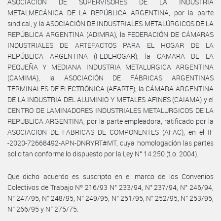
ASOCIACIÓN DE SUPERVISORES DE LA INDUSTRIA
METALMECÁNICA DE LA REPÚBLICA ARGENTINA, por la parte
sindical, y la ASOCIACIÓN DE INDUSTRIALES METALÚRGICOS DE LA
REPÚBLICA ARGENTINA (ADIMRA), la FEDERACIÓN DE CÁMARAS
INDUSTRIALES DE ARTEFACTOS PARA EL HOGAR DE LA
REPÚBLICA ARGENTINA (FEDEHOGAR), la CAMARA DE LA
PEQUEÑA Y MEDIANA INDUSTRIA METALURGICA ARGENTINA
(CAMIMA), la ASOCIACIÓN DE FÁBRICAS ARGENTINAS
TERMINALES DE ELECTRÓNICA (AFARTE), la CÁMARA ARGENTINA
DE LA INDUSTRIA DEL ALUMINIO Y METALES AFINES (CAIAMA) y el
CENTRO DE LAMINADORES INDUSTRIALES METALURGICOS DE LA
REPUBLICA ARGENTINA, por la parte empleadora, ratificado por la
ASOCIACION DE FABRICAS DE COMPONENTES (AFAC), en el IF
-2020-72668492-APN-DNRYRT#MT, cuya homologación las partes
solicitan conforme lo dispuesto por la Ley N° 14.250 (t.o. 2004).
Que dicho acuerdo es suscripto en el marco de los Convenios
Colectivos de Trabajo Nº 216/93 N° 233/94, N° 237/94, N° 246/94,
N° 247/95, N° 248/95, N° 249/95, N° 251/95, N° 252/95, N° 253/95,
N° 266/95 y N° 275/75.