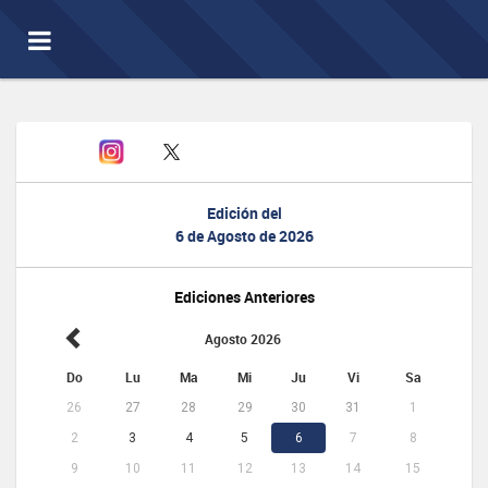
Toggle
navigation
Edición del
6 de Agosto de 2026
Ediciones Anteriores
Agosto 2026
Do
Lu
Ma
Mi
Ju
Vi
Sa
26
27
28
29
30
31
1
2
3
4
5
6
7
8
9
10
11
12
13
14
15