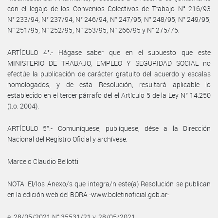
con el legajo de los Convenios Colectivos de Trabajo N° 216/93
N° 233/94, N° 237/94, N° 246/94, N° 247/95, N° 248/95, N° 249/95,
N° 251/95, N° 252/95, N° 253/95, N° 266/95 y N° 275/75.
ARTÍCULO 4°.- Hágase saber que en el supuesto que este
MINISTERIO DE TRABAJO, EMPLEO Y SEGURIDAD SOCIAL no
efectúe la publicación de carácter gratuito del acuerdo y escalas
homologados, y de esta Resolución, resultará aplicable lo
establecido en el tercer párrafo del el Artículo 5 de la Ley N° 14.250
(t.o. 2004).
ARTÍCULO 5°.- Comuníquese, publíquese, dése a la Dirección
Nacional del Registro Oficial y archívese.
Marcelo Claudio Bellotti
NOTA: El/los Anexo/s que integra/n este(a) Resolución se publican
en la edición web del BORA -www.boletinoficial.gob.ar-
e. 28/05/2021 N° 35531/21 v. 28/05/2021