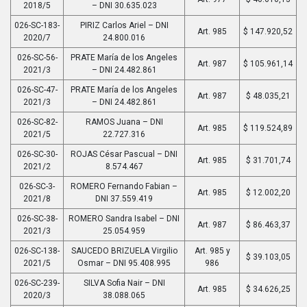
2018/5
– DNI 30.635.023
026-SC-183-
PIRIZ Carlos Ariel – DNI
Art. 985
$ 147.920,52
2020/7
24.800.016
026-SC-56-
PRATE María de los Angeles
Art. 987
$ 105.961,14
2021/3
– DNI 24.482.861
026-SC-47-
PRATE María de los Angeles
Art. 987
$ 48.035,21
2021/3
– DNI 24.482.861
026-SC-82-
RAMOS Juana – DNI
Art. 985
$ 119.524,89
2021/5
22.727.316
026-SC-30-
ROJAS César Pascual – DNI
Art. 985
$ 31.701,74
2021/2
8.574.467
026-SC-3-
ROMERO Fernando Fabian –
Art. 985
$ 12.002,20
2021/8
DNI 37.559.419
026-SC-38-
ROMERO Sandra Isabel – DNI
Art. 987
$ 86.463,37
2021/3
25.054.959
026-SC-138-
SAUCEDO BRIZUELA Virgilio
Art. 985 y
$ 39.103,05
2021/5
Osmar – DNI 95.408.995
986
026-SC-239-
SILVA Sofia Nair – DNI
Art. 985
$ 34.626,25
2020/3
38.088.065