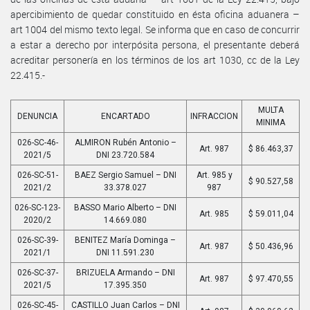
apercibimiento de quedar constituido en ésta oficina aduanera –
art 1004 del mismo texto legal. Se informa que en caso de concurrir
a estar a derecho por interpósita persona, el presentante deberá
acreditar personería en los términos de los art 1030, cc de la Ley
22.415.-
MULTA
DENUNCIA
ENCARTADO
INFRACCION
MINIMA
026-SC-46-
ALMIRON Rubén Antonio –
Art. 987
$ 86.463,37
2021/5
DNI 23.720.584
026-SC-51-
BAEZ Sergio Samuel – DNI
Art. 985 y
$ 90.527,58
2021/2
33.378.027
987
026-SC-123-
BASSO Mario Alberto – DNI
Art. 985
$ 59.011,04
2020/2
14.669.080
026-SC-39-
BENITEZ María Dominga –
Art. 987
$ 50.436,96
2021/1
DNI 11.591.230
026-SC-37-
BRIZUELA Armando – DNI
Art. 987
$ 97.470,55
2021/5
17.395.350
026-SC-45-
CASTILLO Juan Carlos – DNI