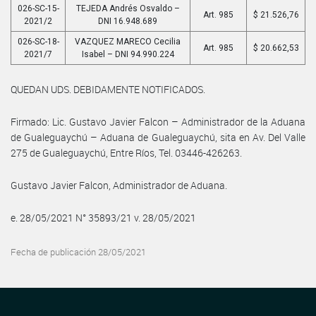
026-SC-15-
TEJEDA Andrés Osvaldo –
Art. 985
$ 21.526,76
2021/2
DNI 16.948.689
026-SC-18-
VAZQUEZ MARECO Cecilia
Art. 985
$ 20.662,53
2021/7
Isabel – DNI 94.990.224
QUEDAN UDS. DEBIDAMENTE NOTIFICADOS.
Firmado: Lic. Gustavo Javier Falcon – Administrador de la Aduana
de Gualeguaychú – Aduana de Gualeguaychú, sita en Av. Del Valle
275 de Gualeguaychú, Entre Ríos, Tel. 03446-426263.
Gustavo Javier Falcon, Administrador de Aduana.
e. 28/05/2021 N° 35893/21 v. 28/05/2021
Fecha de publicación 28/05/2021