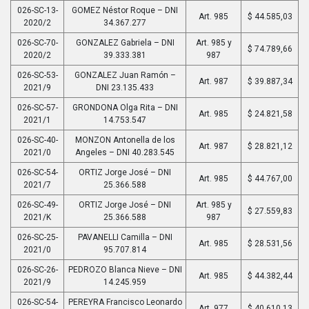
026-SC-13-
GOMEZ Néstor Roque – DNI
Art. 985
$ 44.585,03
2020/2
34.367.277
026-SC-70-
GONZALEZ Gabriela – DNI
Art. 985 y
$ 74.789,66
2020/2
39.333.381
987
026-SC-53-
GONZALEZ Juan Ramón –
Art. 987
$ 39.887,34
2021/9
DNI 23.135.433
026-SC-57-
GRONDONA Olga Rita – DNI
Art. 985
$ 24.821,58
2021/1
14.753.547
026-SC-40-
MONZON Antonella de los
Art. 987
$ 28.821,12
2021/0
Angeles – DNI 40.283.545
026-SC-54-
ORTIZ Jorge José – DNI
Art. 985
$ 44.767,00
2021/7
25.366.588
026-SC-49-
ORTIZ Jorge José – DNI
Art. 985 y
$ 27.559,83
2021/K
25.366.588
987
026-SC-25-
PAVANELLI Camilla – DNI
Art. 985
$ 28.531,56
2021/0
95.707.814
026-SC-26-
PEDROZO Blanca Nieve – DNI
Art. 985
$ 44.382,44
2021/9
14.245.959
026-SC-54-
PEREYRA Francisco Leonardo
Art. 977
$ 40.610,13