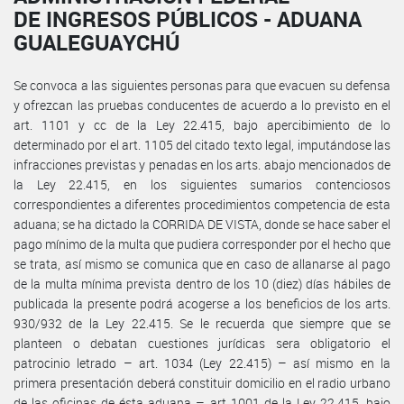
DE INGRESOS PÚBLICOS - ADUANA
GUALEGUAYCHÚ
Se convoca a las siguientes personas para que evacuen su defensa
y ofrezcan las pruebas conducentes de acuerdo a lo previsto en el
art. 1101 y cc de la Ley 22.415, bajo apercibimiento de lo
determinado por el art. 1105 del citado texto legal, imputándose las
infracciones previstas y penadas en los arts. abajo mencionados de
la Ley 22.415, en los siguientes sumarios contenciosos
correspondientes a diferentes procedimientos competencia de esta
aduana; se ha dictado la CORRIDA DE VISTA, donde se hace saber el
pago mínimo de la multa que pudiera corresponder por el hecho que
se trata, así mismo se comunica que en caso de allanarse al pago
de la multa mínima prevista dentro de los 10 (diez) días hábiles de
publicada la presente podrá acogerse a los beneficios de los arts.
930/932 de la Ley 22.415. Se le recuerda que siempre que se
planteen o debatan cuestiones jurídicas sera obligatorio el
patrocinio letrado – art. 1034 (Ley 22.415) – así mismo en la
primera presentación deberá constituir domicilio en el radio urbano
de las oficinas de ésta aduana – art 1001 de la Ley 22.415, bajo