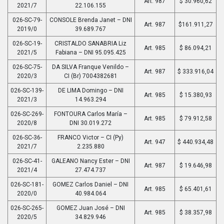
Art. 987
$ 30.960,62
2021/7
22.106.155
026-SC-79-
CONSOLE Brenda Janet – DNI
Art. 987
$161.911,27
2019/0
39.689.767
026-SC-19-
CRISTALDO SANABRIA Liz
Art. 985
$ 86.094,21
2021/5
Fabiana – DNI 95.095.425
026-SC-75-
DA SILVA Franque Venildo –
Art. 987
$ 333.916,04
2020/3
CI (Br) 7004382681
026-SC-139-
DE LIMA Domingo – DNI
Art. 985
$ 15.380,93
2021/3
14.963.294
026-SC-269-
FONTOURA Carlos María –
Art. 985
$ 79.912,58
2020/8
DNI 30.019.272
026-SC-36-
FRANCO Victor – CI (Py)
Art. 947
$ 440.934,48
2021/7
2.235.880
026-SC-41-
GALEANO Nancy Ester – DNI
Art. 987
$ 19.646,98
2021/4
27.474.737
026-SC-181-
GOMEZ Carlos Daniel – DNI
Art. 985
$ 65.401,61
2020/0
40.984.064
026-SC-265-
GOMEZ Juan José – DNI
Art. 985
$ 38.357,98
2020/5
34.829.946