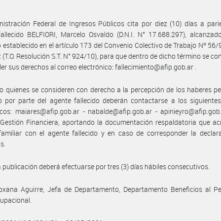
istración Federal de Ingresos Públicos cita por diez (10) días a pari
allecido BELFIORI, Marcelo Osvaldo (D.N.I. N° 17.688.297), alcanzad
o establecido en el artículo 173 del Convenio Colectivo de Trabajo Nº 56
 (T.O. Resolución S.T. N° 924/10), para que dentro de dicho término se co
ler sus derechos al correo electrónico: fallecimiento@afip.gob.ar .
 quienes se consideren con derecho a la percepción de los haberes p
 por parte del agente fallecido deberán contactarse a los siguiente
icos: maiares@afip.gob.ar - nabalde@afip.gob.ar - apinieyro@afip.gob
 Gestión Financiera, aportando la documentación respaldatoria que ac
familiar con el agente fallecido y en caso de corresponder la declar
s.
 publicación deberá efectuarse por tres (3) días hábiles consecutivos.
oxana Aguirre, Jefa de Departamento, Departamento Beneficios al Pe
upacional.