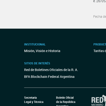
e. 26/0
Fecha d
INSTITUCIONAL
PRODUCT
Misión, Visión e Historia
Tarifas 
SITIOS DE INTERÉS
Red de Boletines Oficiales de la R. A.
BFA Blockchain Federal Argentina
Secretaría
Boletín Oficial
Legal y Técnica
de la República