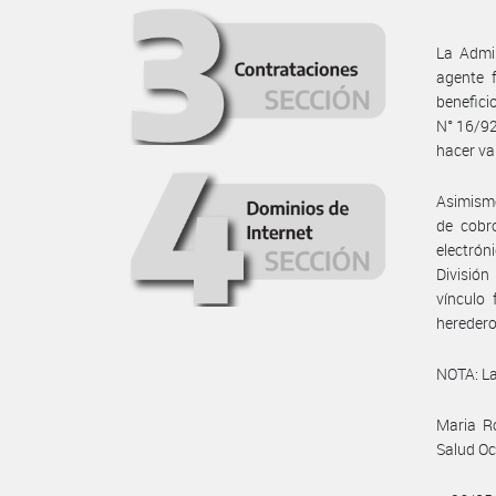
La Admin
agente f
benefici
N° 16/92
hacer va
Asimismo
de cobro
electrón
División
vínculo 
heredero
NOTA: La
Maria R
Salud Oc