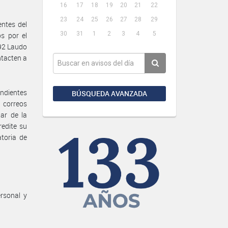
16
17
18
19
20
21
22
23
24
25
26
27
28
29
entes del
30
31
1
2
3
4
5
os por el
/92 Laudo
ntacten a
endientes
BÚSQUEDA AVANZADA
s correos
.ar de la
redite su
atoria de
rsonal y