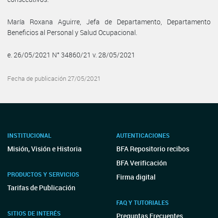
María Roxana Aguirre, Jefa de Departamento, Departamento
Beneficios al Personal y Salud Ocupacional.
e. 26/05/2021 N° 34860/21 v. 28/05/2021
Fecha de publicación 27/05/2021
INSTITUCIONAL
AUTENTICACIONES
Misión, Visión e Historia
BFA Repositorio recibos
BFA Verificación
PRODUCTOS Y SERVICIOS
Firma digital
Tarifas de Publicación
FAQ Y TUTORIALES
SITIOS DE INTERÉS
Preguntas Frecuentes