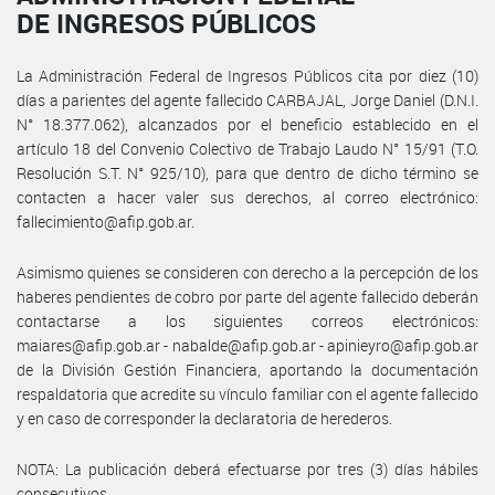
DE INGRESOS PÚBLICOS
La Administración Federal de Ingresos Públicos cita por diez (10)
días a parientes del agente fallecido CARBAJAL, Jorge Daniel (D.N.I.
N° 18.377.062), alcanzados por el beneficio establecido en el
artículo 18 del Convenio Colectivo de Trabajo Laudo N° 15/91 (T.O.
Resolución S.T. N° 925/10), para que dentro de dicho término se
contacten a hacer valer sus derechos, al correo electrónico:
fallecimiento@afip.gob.ar.
Asimismo quienes se consideren con derecho a la percepción de los
haberes pendientes de cobro por parte del agente fallecido deberán
contactarse a los siguientes correos electrónicos:
maiares@afip.gob.ar - nabalde@afip.gob.ar - apinieyro@afip.gob.ar
de la División Gestión Financiera, aportando la documentación
respaldatoria que acredite su vínculo familiar con el agente fallecido
y en caso de corresponder la declaratoria de herederos.
NOTA: La publicación deberá efectuarse por tres (3) días hábiles
consecutivos.