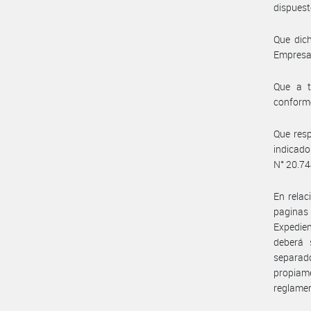
dispuesto
Que dich
Empresa 
Que a t
conforme
Que resp
indicado
N° 20.744
En relac
paginas
Expedie
deberá 
separad
propiam
reglamen