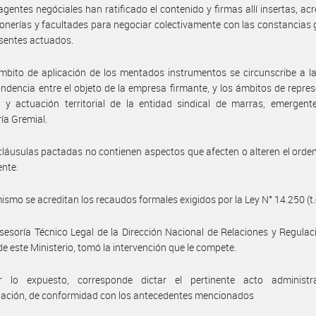
agentes negóciales han ratificado el contenido y firmas allí insertas, ac
onerías y facultades para negociar colectivamente con las constancias
esentes actuados.
mbito de aplicación de los mentados instrumentos se circunscribe a la
ndencia entre el objeto de la empresa firmante, y los ámbitos de repre
 y actuación territorial de la entidad sindical de marras, emergent
ía Gremial.
cláusulas pactadas no contienen aspectos que afecten o alteren el ord
ente.
ismo se acreditan los recaudos formales exigidos por la Ley N° 14.250 (t.
sesoría Técnico Legal de la Dirección Nacional de Relaciones y Regulac
de este Ministerio, tomó la intervención que le compete.
 lo expuesto, corresponde dictar el pertinente acto administr
ación, de conformidad con los antecedentes mencionados