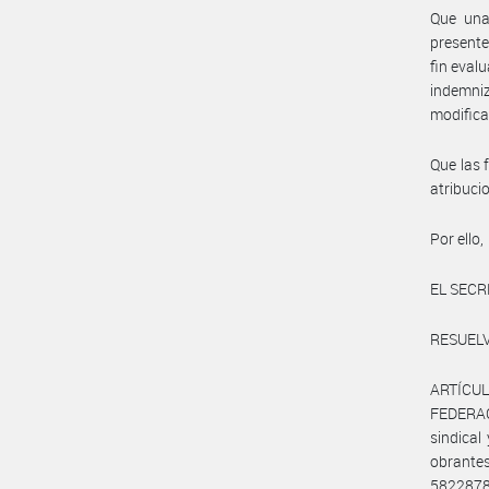
Que una 
presente
fin eval
indemniz
modifica
Que las 
atribuc
Por ello,
EL SECR
RESUELV
ARTÍCULO
FEDERAC
sindica
obrant
5822878