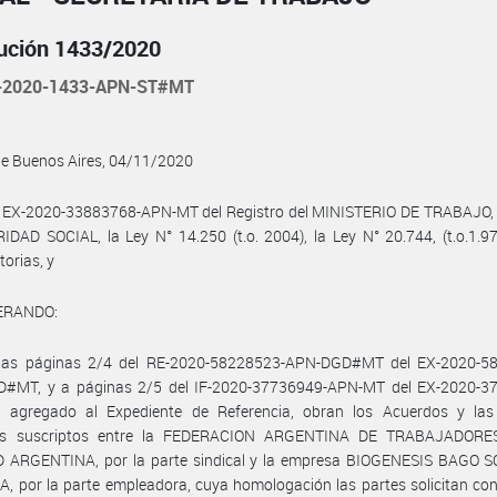
ución 1433/2020
-2020-1433-APN-ST#MT
de Buenos Aires, 04/11/2020
l EX-2020-33883768-APN-MT del Registro del MINISTERIO DE TRABAJO
DAD SOCIAL, la Ley N° 14.250 (t.o. 2004), la Ley N° 20.744, (t.o.1.9
torias, y
ERANDO:
las páginas 2/4 del RE-2020-58228523-APN-DGD#MT del EX-2020-5
#MT, y a páginas 2/5 del IF-2020-37736949-APN-MT del EX-2020-3
 agregado al Expediente de Referencia, obran los Acuerdos y las
les suscriptos entre la FEDERACION ARGENTINA DE TRABAJADOR
 ARGENTINA, por la parte sindical y la empresa BIOGENESIS BAGO 
 por la parte empleadora, cuya homologación las partes solicitan co