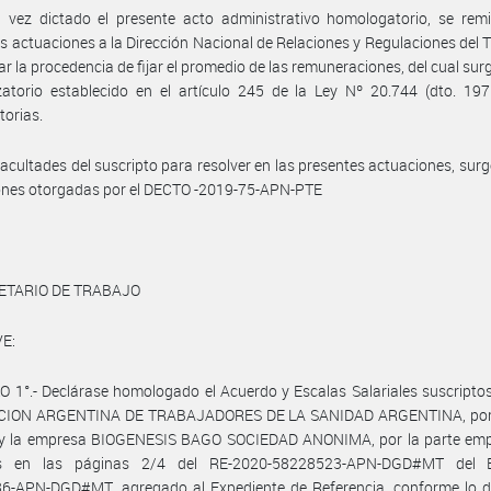
vez dictado el presente acto administrativo homologatorio, se remit
s actuaciones a la Dirección Nacional de Relaciones y Regulaciones del T
uar la procedencia de fijar el promedio de las remuneraciones, del cual surg
atorio establecido en el artículo 245 de la Ley Nº 20.744 (dto. 197
torias.
facultades del suscripto para resolver en las presentes actuaciones, surg
iones otorgadas por el DECTO -2019-75-APN-PTE
ETARIO DE TRABAJO
E:
 1°.- Declárase homologado el Acuerdo y Escalas Salariales suscriptos
ION ARGENTINA DE TRABAJADORES DE LA SANIDAD ARGENTINA, por 
l y la empresa BIOGENESIS BAGO SOCIEDAD ANONIMA, por la parte emp
es en las páginas 2/4 del RE-2020-58228523-APN-DGD#MT del E
6-APN-DGD#MT, agregado al Expediente de Referencia, conforme lo d