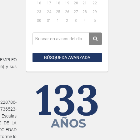
16
17
18
19
20
21
22
23
24
25
26
27
28
29
30
31
1
2
3
4
5
BÚSQUEDA AVANZADA
, EMPLEO
76) y sus
8228786-
7736523-
 Escalas
ES DE LA
SOCIEDAD
nforme lo