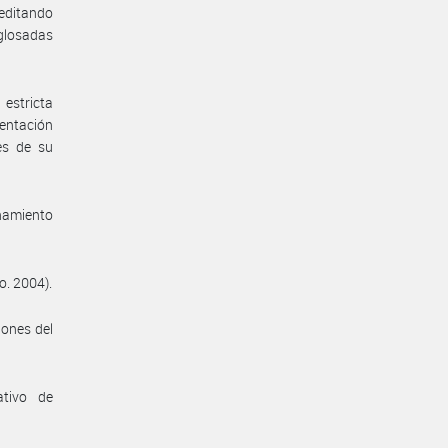
reditando
 glosadas
 estricta
sentación
es de su
enamiento
o. 2004).
iones del
ativo de