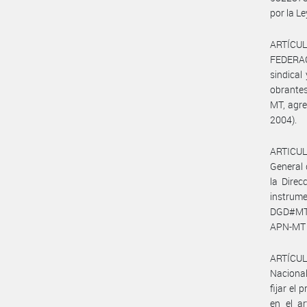
por la Le
ARTÍCULO
FEDERAC
sindica
obrante
MT, agre
2004).
ARTICULO
General 
la Direc
instrum
DGD#MT 
APN-MT 
ARTÍCULO
Nacional
fijar el
en el ar