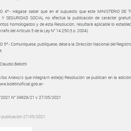
O 4º.- Hágase saber que en el supuesto que este MINISTERIO DE 
Y SEGURIDAD SOCIAL no efectúe la publicación de carácter gratuit
ntos homologados y de esta Resolución, resultará aplicable lo establec
rrafo del Artículo 5 de la Ley N° 14.250 (t.o. 2004).
 5º.- Comuníquese, publíquese, dése a la Dirección Nacional del Registro 
e.
Claudio Bellotti
/los Anexo/s que integra/n este(a) Resolución se publican en la edició
w.boletinoficial.gob.ar-
5/2021 N° 34929/21 v. 27/05/2021
e publicación 27/05/2021