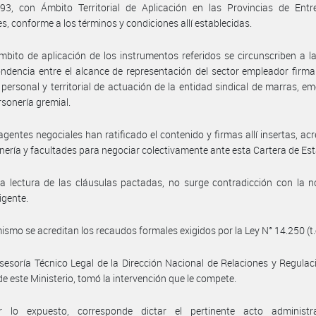
93, con Ámbito Territorial de Aplicación en las Provincias de Entr
es, conforme a los términos y condiciones allí establecidas.
mbito de aplicación de los instrumentos referidos se circunscriben a la
ndencia entre el alcance de representación del sector empleador firma
personal y territorial de actuación de la entidad sindical de marras, e
rsonería gremial.
agentes negociales han ratificado el contenido y firmas allí insertas, ac
nería y facultades para negociar colectivamente ante esta Cartera de Es
a lectura de las cláusulas pactadas, no surge contradicción con la 
igente.
ismo se acreditan los recaudos formales exigidos por la Ley N° 14.250 (t.
sesoría Técnico Legal de la Dirección Nacional de Relaciones y Regulac
de este Ministerio, tomó la intervención que le compete.
 lo expuesto, corresponde dictar el pertinente acto administr