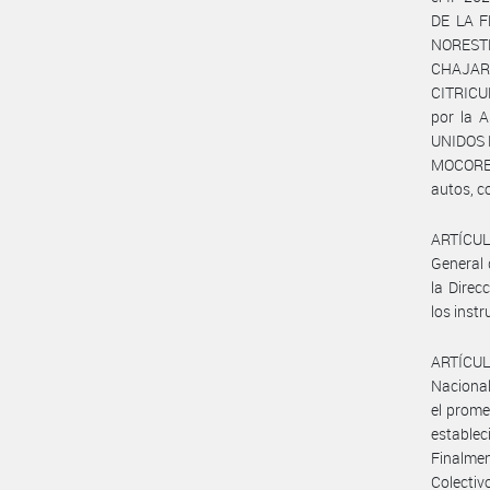
DE LA F
NOREST
CHAJARI
CITRICU
por la 
UNIDOS 
MOCORET
autos, c
ARTÍCULO
General 
la Direc
los inst
ARTÍCULO
Nacional
el prome
establec
Finalmen
Colectiv