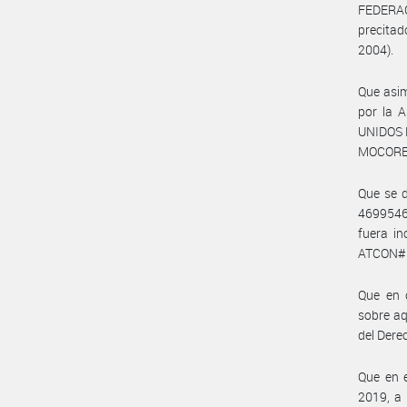
FEDERACI
precitad
2004).
Que asim
por la 
UNIDOS 
MOCORET
Que se d
46995469
fuera i
ATCON#MP
Que en c
sobre aq
del Dere
Que en e
2019, a 