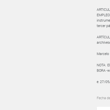
ARTICUL
EMPLEO 
instrume
tercer pá
ARTÍCULO
archíves
Marcelo 
NOTA: El
BORA -ww
e. 27/0
Fecha d