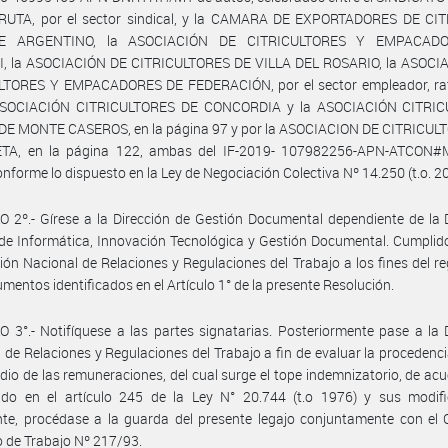
RUTA, por el sector sindical, y la CAMARA DE EXPORTADORES DE CI
E ARGENTINO, la ASOCIACIÓN DE CITRICULTORES Y EMPACAD
, la ASOCIACIÓN DE CITRICULTORES DE VILLA DEL ROSARIO, la ASOCI
LTORES Y EMPACADORES DE FEDERACIÓN, por el sector empleador, rat
ASOCIACIÓN CITRICULTORES DE CONCORDIA y la ASOCIACIÓN CITRI
DE MONTE CASEROS, en la página 97 y por la ASOCIACION DE CITRICUL
A, en la página 122, ambas del IF-2019- 107982256-APN-ATCON
onforme lo dispuesto en la Ley de Negociación Colectiva Nº 14.250 (t.o. 2
 2º.- Gírese a la Dirección de Gestión Documental dependiente de la 
de Informática, Innovación Tecnológica y Gestión Documental. Cumplid
ción Nacional de Relaciones y Regulaciones del Trabajo a los fines del re
rumentos identificados en el Artículo 1° de la presente Resolución.
 3°.- Notifíquese a las partes signatarias. Posteriormente pase a la 
 de Relaciones y Regulaciones del Trabajo a fin de evaluar la procedencia
dio de las remuneraciones, del cual surge el tope indemnizatorio, de acu
ido en el artículo 245 de la Ley N° 20.744 (t.o 1976) y sus modific
te, procédase a la guarda del presente legajo conjuntamente con el 
o de Trabajo Nº 217/93.