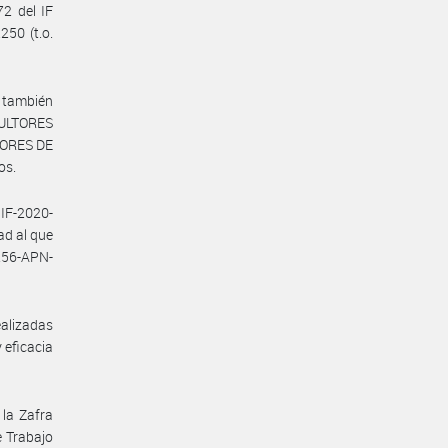
2 del IF
250 (t.o.
s también
CULTORES
TORES DE
os.
 IF-2020-
d al que
256-APN-
ealizadas
 eficacia
 la Zafra
e Trabajo