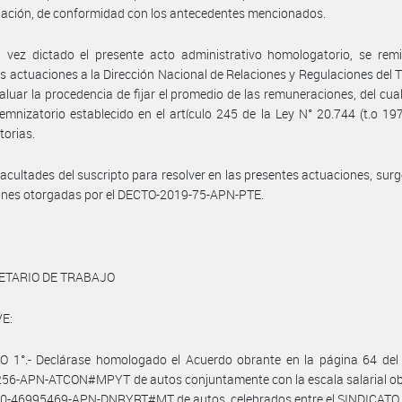
ación, de conformidad con los antecedentes mencionados.
vez dictado el presente acto administrativo homologatorio, se remit
s actuaciones a la Dirección Nacional de Relaciones y Regulaciones del T
valuar la procedencia de fijar el promedio de las remuneraciones, del cual
emnizatorio establecido en el artículo 245 de la Ley N° 20.744 (t.o 19
torias.
facultades del suscripto para resolver en las presentes actuaciones, surg
iones otorgadas por el DECTO-2019-75-APN-PTE.
ETARIO DE TRABAJO
E:
O 1°.- Declárase homologado el Acuerdo obrante en la página 64 del 
56-APN-ATCON#MPYT de autos conjuntamente con la escala salarial ob
020-46995469-APN-DNRYRT#MT de autos, celebrados entre el SINDICAT