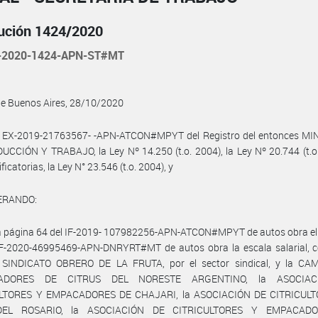
ución 1424/2020
-2020-1424-APN-ST#MT
de Buenos Aires, 28/10/2020
l EX-2019-21763567- -APN-ATCON#MPYT del Registro del entonces MI
CCIÓN Y TRABAJO, la Ley Nº 14.250 (t.o. 2004), la Ley Nº 20.744 (t.o
icatorias, la Ley N° 23.546 (t.o. 2004), y
ERANDO:
la página 64 del IF-2019- 107982256-APN-ATCON#MPYT de autos obra el
 IF-2020-46995469-APN-DNRYRT#MT de autos obra la escala salarial, c
l SINDICATO OBRERO DE LA FRUTA, por el sector sindical, y la C
TADORES DE CITRUS DEL NORESTE ARGENTINO, la ASOCIAC
LTORES Y EMPACADORES DE CHAJARI, la ASOCIACIÓN DE CITRICUL
DEL ROSARIO, la ASOCIACIÓN DE CITRICULTORES Y EMPACAD