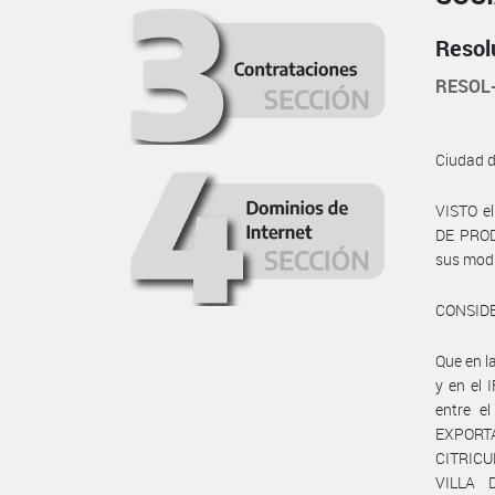
Resol
RESOL
Ciudad 
VISTO e
DE PRODU
sus modif
CONSID
Que en 
y en el
entre e
EXPOR
CITRICU
VILLA 