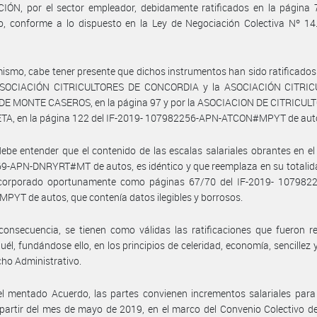
ÓN, por el sector empleador, debidamente ratificados en la página 7
o, conforme a lo dispuesto en la Ley de Negociación Colectiva Nº 14.
ismo, cabe tener presente que dichos instrumentos han sido ratificado
ASOCIACIÓN CITRICULTORES DE CONCORDIA y la ASOCIACIÓN CITRI
DE MONTE CASEROS, en la página 97 y por la ASOCIACION DE CITRICUL
A, en la página 122 del IF-2019- 107982256-APN-ATCON#MPYT de aut
ebe entender que el contenido de las escalas salariales obrantes en el
-APN-DNRYRT#MT de autos, es idéntico y que reemplaza en su totalida
ncorporado oportunamente como páginas 67/70 del IF-2019- 107982
YT de autos, que contenía datos ilegibles y borrosos.
onsecuencia, se tienen como válidas las ratificaciones que fueron r
uél, fundándose ello, en los principios de celeridad, economía, sencillez y
cho Administrativo.
l mentado Acuerdo, las partes convienen incrementos salariales para
partir del mes de mayo de 2019, en el marco del Convenio Colectivo d