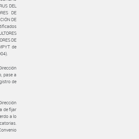
TRUS DEL
ORES DE
ACIÓN DE
ificados
CULTORES
TORES DE
#MPYT de
004).
Dirección
o, pase a
gistro de
Dirección
 de fijar
erdo a lo
atorias.
Convenio