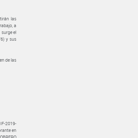
irán las
rabajo, a
 surge el
76) y sus
en de las
IF-2019-
rante en
O OBRERO