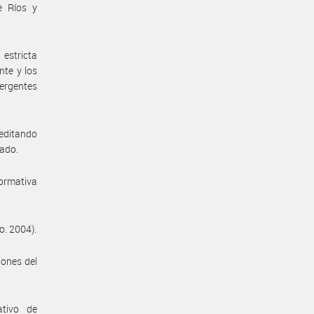
e Ríos y
 estricta
nte y los
mergentes
reditando
tado.
normativa
o. 2004).
iones del
ativo de