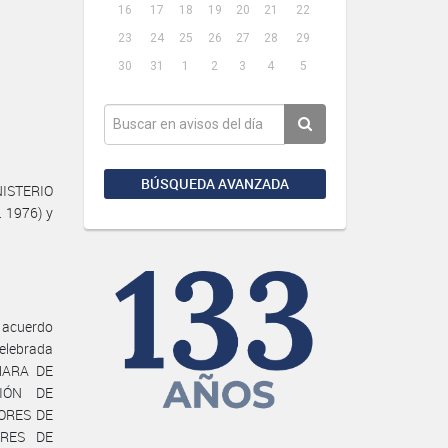
16
17
18
19
20
21
22
23
24
25
26
27
28
29
30
31
1
2
3
4
5
BÚSQUEDA AVANZADA
NISTERIO
. 1976) y
 acuerdo
elebrada
AMARA DE
IÓN DE
TORES DE
ORES DE