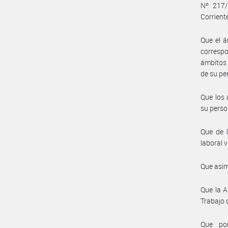
Nº 217/
Corrient
Que el á
correspo
ámbitos 
de su pe
Que los 
su perso
Que de l
laboral v
Que asim
Que la A
Trabajo 
Que por