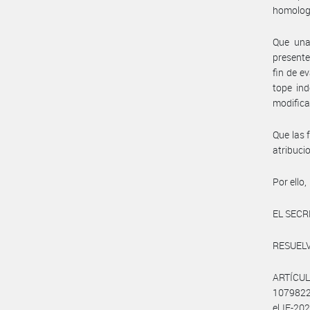
homolog
Que una 
presente
fin de e
tope ind
modifica
Que las 
atribuc
Por ello,
EL SECR
RESUELV
ARTÍCUL
1079822
el IF-2