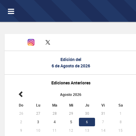
Toggle
navigation
Edición del
6 de Agosto de 2026
Ediciones Anteriores
Agosto 2026
Do
Lu
Ma
Mi
Ju
Vi
Sa
26
27
28
29
30
31
1
2
3
4
5
6
7
8
9
10
11
12
13
14
15