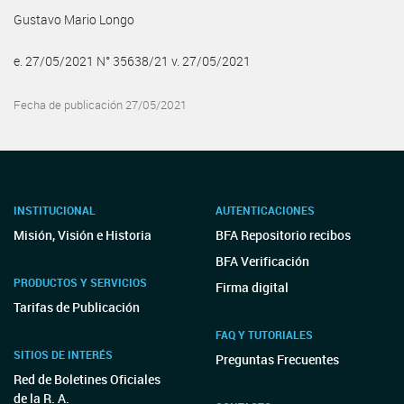
Gustavo Mario Longo
e. 27/05/2021 N° 35638/21 v. 27/05/2021
Fecha de publicación 27/05/2021
INSTITUCIONAL
AUTENTICACIONES
Misión, Visión e Historia
BFA Repositorio recibos
BFA Verificación
PRODUCTOS Y SERVICIOS
Firma digital
Tarifas de Publicación
FAQ Y TUTORIALES
SITIOS DE INTERÉS
Preguntas Frecuentes
Red de Boletines Oficiales
de la R. A.