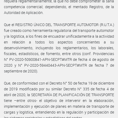
requiera reglamentariamente, la que no debe comprometer la sana
competencia comercial; dependiendo, el mentado Registro, de la
Autoridad de Aplicación.
Que el REGISTRO ÚNICO DEL TRANSPORTE AUTOMOTOR (R.U.T.A.)
fue creado como herramienta regulatoria del transporte automotor
y la logística, a los fines de encuadrar unificadamente a la actividad
en relación a todos los aspectos concernientes a su
desenvolvimiento, incluyendo los reglamentarios, los laborales,
fiscales, estadísticos, de fomento, entre otros (conf. Providencias
N° PV-2020-50900841-APN-SECPT#MTR de fecha 4 de agosto de
2020 y N° PV-2020-59440443-APN-SECPT#MTR de fecha 7 de
septiembre de 2020).
Que, de conformidad con el Decreto N° 50 de fecha 19 de diciembre
de 2019 modificado por su similar Decreto N° 335 de fecha 4 de
abril de 2020, la SECRETARÍA DE PLANIFICACIÓN DE TRANSPORTE
tiene –entre otros- el objetivo de intervenir en la elaboración,
implementación y ejecución de planes en materia de transporte de
cargas y logística, entendiendo en la regulación y participación de
los sistemas registrales y estadísticos del sector.