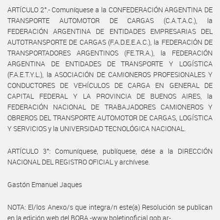
ARTÍCULO 2°.- Comuníquese a la CONFEDERACIÓN ARGENTINA DE
TRANSPORTE AUTOMOTOR DE CARGAS (C.A.T.A.C.), la
FEDERACIÓN ARGENTINA DE ENTIDADES EMPRESARIAS DEL
AUTOTRANSPORTE DE CARGAS (F.A.D.E.E.A.C.), la FEDERACIÓN DE
TRANSPORTADORES ARGENTINOS (FE.TR.A.), la FEDERACIÓN
ARGENTINA DE ENTIDADES DE TRANSPORTE Y LOGÍSTICA
(F.A.E.T.Y.L.), la ASOCIACIÓN DE CAMIONEROS PROFESIONALES Y
CONDUCTORES DE VEHÍCULOS DE CARGA EN GENERAL DE
CAPITAL FEDERAL Y LA PROVINCIA DE BUENOS AIRES, la
FEDERACIÓN NACIONAL DE TRABAJADORES CAMIONEROS Y
OBREROS DEL TRANSPORTE AUTOMOTOR DE CARGAS, LOGÍSTICA
Y SERVICIOS y la UNIVERSIDAD TECNOLÓGICA NACIONAL.
ARTÍCULO 3°: Comuníquese, publíquese, dése a la DIRECCIÓN
NACIONAL DEL REGISTRO OFICIAL y archívese.
Gastón Emanuel Jaques
NOTA: El/los Anexo/s que integra/n este(a) Resolución se publican
en la edición web del BORA -www.boletinoficial.gob.ar-