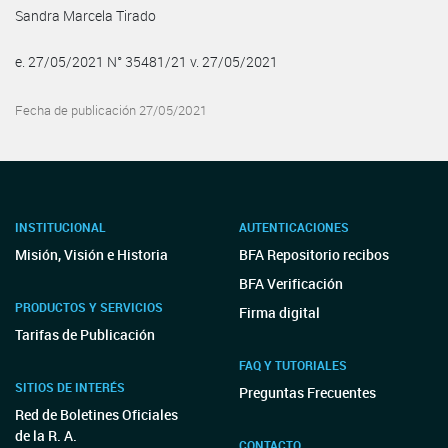
Sandra Marcela Tirado
e. 27/05/2021 N° 35481/21 v. 27/05/2021
Fecha de publicación 27/05/2021
INSTITUCIONAL
AUTENTICACIONES
Misión, Visión e Historia
BFA Repositorio recibos
BFA Verificación
PRODUCTOS Y SERVICIOS
Firma digital
Tarifas de Publicación
FAQ Y TUTORIALES
SITIOS DE INTERÉS
Preguntas Frecuentes
Red de Boletines Oficiales
de la R. A.
CONTACTO