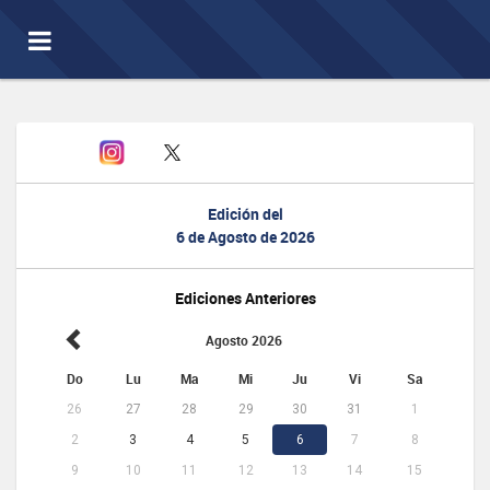
Toggle
navigation
Edición del
6 de Agosto de 2026
Ediciones Anteriores
Agosto 2026
Do
Lu
Ma
Mi
Ju
Vi
Sa
26
27
28
29
30
31
1
2
3
4
5
6
7
8
9
10
11
12
13
14
15