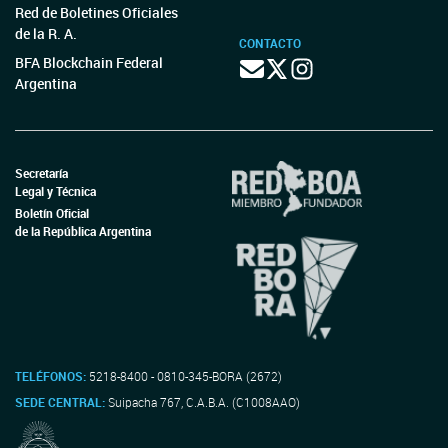
Red de Boletines Oficiales
de la R. A.
CONTACTO
BFA Blockchain Federal
Argentina
Secretaría
Legal y Técnica
Boletín Oficial
de la República Argentina
TELÉFONOS:
5218-8400 - 0810-345-BORA (2672)
SEDE CENTRAL:
Suipacha 767, C.A.B.A. (C1008AAO)