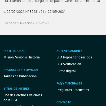
Luis Ramon Conde, A cargo de Despacho, Gerencia Administrativa.
e. 26/05/2021 N° 35231/21 v. 26/05/2021
Fecha de publicación 26/05/2021
INSTITUCIONAL
AUTENTICACIONES
Misión, Visión e Historia
BFA Repositorio recibos
BFA Verificación
PRODUCTOS Y SERVICIOS
Firma digital
Tarifas de Publicación
FAQ Y TUTORIALES
SITIOS DE INTERÉS
Preguntas Frecuentes
Red de Boletines Oficiales
de la R. A.
CONTACTO