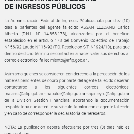
DE INGRESOS PÚBLICOS
La Administración Federal de Ingresos Públicos cita por diez (10)
días a parientes del agente fallecido ASSAN LEZCANO, Carlos
Alberto (D.N.I. N° 14.858.173), alcanzados por el beneficio
establecido en el artículo 173 del Convenio Colectivo de Trabajo
Nº 56/92 Laudo N° 16/92 (T.O. Resolución S.T. N° 924/10), para que
dentro de dicho término se contacten a hacer valer sus derechos al
correo electrónico: fallecimiento@afip.gob.ar .
Asimismo quienes se consideren con derecho a la percepción de los
haberes pendientes de cobro por parte del agente fallecido deberán
contactarse a los siguientes correos electrónicos:
maiares@afip.gob.ar - nabalde@afip.gob.ar - apinieyro@afip.gob.ar
de la División Gestión Financiera, aportando la documentación
respaldatoria que acredite su vínculo familiar con el agente fallecido
y en caso de corresponder la declaratoria de herederos.
NOTA: La publicación deberá efectuarse por tres (3) días hábiles
consecutivos.