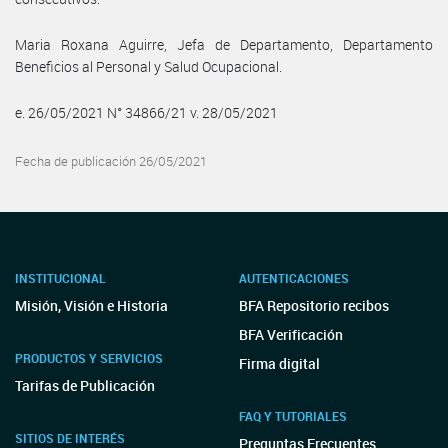
Maria Roxana Aguirre, Jefa de Departamento, Departamento
Beneficios al Personal y Salud Ocupacional.
e. 26/05/2021 N° 34866/21 v. 28/05/2021
Fecha de publicación 26/05/2021
INSTITUCIONAL
AUTENTICACIONES
Misión, Visión e Historia
BFA Repositorio recibos
BFA Verificación
PRODUCTOS Y SERVICIOS
Firma digital
Tarifas de Publicación
FAQ Y TUTORIALES
SITIOS DE INTERÉS
Preguntas Frecuentes