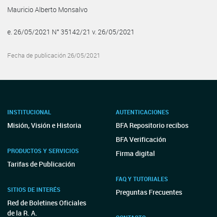
Mauricio Alberto Monsalvo
e. 26/05/2021 N° 35142/21 v. 26/05/2021
Fecha de publicación 26/05/2021
INSTITUCIONAL
AUTENTICACIONES
Misión, Visión e Historia
BFA Repositorio recibos
BFA Verificación
PRODUCTOS Y SERVICIOS
Firma digital
Tarifas de Publicación
FAQ Y TUTORIALES
SITIOS DE INTERÉS
Preguntas Frecuentes
Red de Boletines Oficiales
de la R. A.