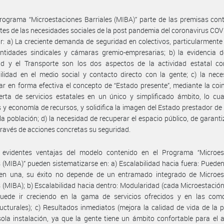
rograma “Microestaciones Barriales (MIBA)” parte de las premisas con
es de las necesidades sociales de la post pandemia del coronavirus COV
ar: a) La creciente demanda de seguridad en colectivos, particularmente
ntidades sindicales y cámaras gremio-empresarias; b) la evidencia d
ad y el Transporte son los dos aspectos de la actividad estatal c
lidad en el medio social y contacto directo con la gente; c) la nec
ar en forma efectiva el concepto de “Estado presente”, mediante la coi
erta de servicios estatales en un único y simplificado ámbito, lo cu
s y economía de recursos, y solidifica la imagen del Estado prestador de 
 la población; d) la necesidad de recuperar el espacio público, de garantiz
través de acciones concretas su seguridad.
 evidentes ventajas del modelo contenido en el Programa “Microes
s (MIBA)” pueden sistematizarse en: a) Escalabilidad hacia fuera: Puede
en una, su éxito no depende de un entramado integrado de Microes
s (MIBA); b) Escalabilidad hacia dentro: Modularidad (cada Microestación 
uede ir creciendo en la gama de servicios ofrecidos y en las com
ructurales); c) Resultados inmediatos (mejora la calidad de vida de la 
ola instalación, ya que la gente tiene un ámbito confortable para el 