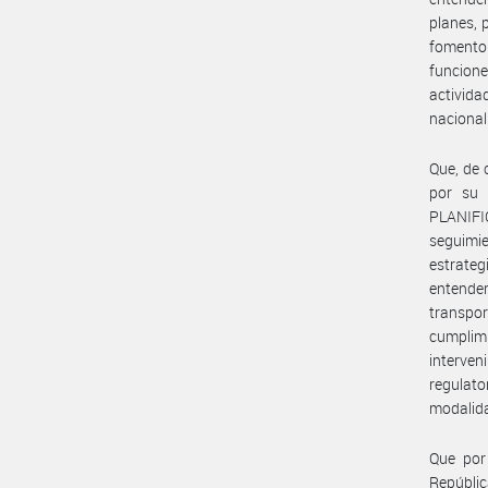
planes, 
fomento 
funcion
activida
nacional
Que, de 
por su 
PLANIFI
seguimie
estrate
entender
transpor
cumplimi
interven
regulat
modalida
Que por
Repúblic