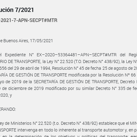
ución 7/2021
-2021-7-APN-SECPT#MTR
de Buenos Aires, 17/05/2021
el Expediente N° EX–2020–53364481–APN–SECPT#MTR del Regis
IO DE TRANSPORTE, la Ley N° 22.520 (T.O. Decreto N° 438/92), la Ley N
656 del 29 de abril de 1994, Resolución N° 45 de fecha 25 de agosto de 2
RÍA DE GESTIÓN DE TRANSPORTE modificada por la Resolución Nº 66 
yo de 2019 de la SECRETARÍA DE GESTIÓN DE TRANSPORTE, Decreto 
 de diciembre de 2019 modificado por su similar Decreto N° 335 de f
2020, y
ERANDO:
Ley de Ministerios N° 22.520 (t.o. Decreto N° 438/92) establece que el M
PORTE intervenga en todo lo inherente al transporte automotor y, en pa
 en la determinación de los objetivos y políticas del transporte; eje