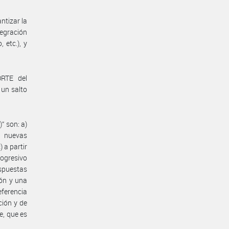
ntizar la
tegración
 etc.), y
RTE del
un salto
” son: a)
e nuevas
 a partir
ogresivo
espuestas
ión y una
eferencia
ción y de
e, que es