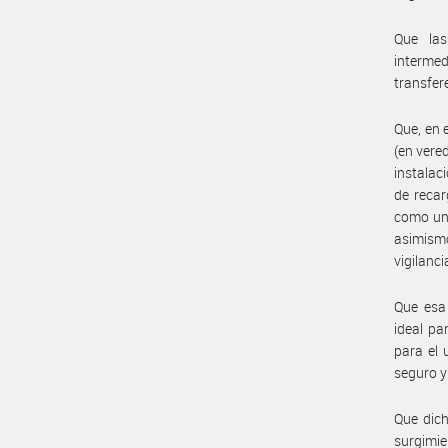
Que las
intermed
transfer
Que, en 
(en vere
instalac
de recar
como una
asimismo
vigilanc
Que esa
ideal pa
para el 
seguro y
Que dich
surgimie