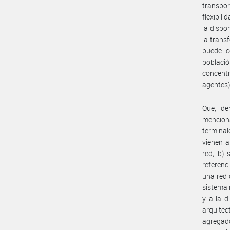
transpo
flexibil
la dispo
la trans
puede co
poblaci
concent
agentes)
Que, de
mencion
termina
vienen a
red; b) 
referenc
una red 
sistema 
y a la d
arquitec
agregad