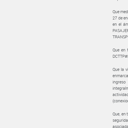
Que med
27 de en
en el á
PASAJER
TRANSP
Que en 
DCTTP#MT
Que la v
enmarca 
ingreso
integral
activida
(conexio
Que, en 
segurida
asociada