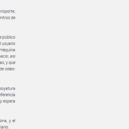
nsporte,
entros de
e público
l usuario
, máquina
acio; así
as, y que
de video-
poyatura
eferencia
 y espera
na, y el
iario.