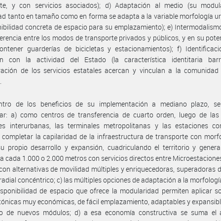
rte, y con servicios asociados); d) Adaptación al medio (su modul
idad tanto en tamaño como en forma se adapta a la variable morfología u
nibilidad concreta de espacio para su emplazamiento); e) Intermodalismo 
ferencia entre los modos de transporte privados y públicos, y en su pote
ntener guarderías de bicicletas y estacionamientos); f) Identificac
ón con la actividad del Estado (la característica identitaria barr
ración de los servicios estatales acercan y vinculan a la comunidad
.
ntro de los beneficios de su implementación a mediano plazo, s
ar: a) como centros de transferencia de cuarto orden, luego de las
les interurbanas, las terminales metropolitanas y las estaciones co
 completar la capilaridad de la infraestructura de transporte con morf
su propio desarrollo y expansión, cuadriculando el territorio y gene
ia cada 1.000 o 2.000 metros con servicios directos entre Microestacione
con alternativas de movilidad múltiples y enriquecedoras, superadoras d
radial concéntrico; c) las múltiples opciones de adaptación a la morfolog
isponibilidad de espacio que ofrece la modularidad permiten aplicar s
tónicas muy económicas, de fácil emplazamiento, adaptables y expansibl
o de nuevos módulos; d) a esa economía constructiva se suma el a