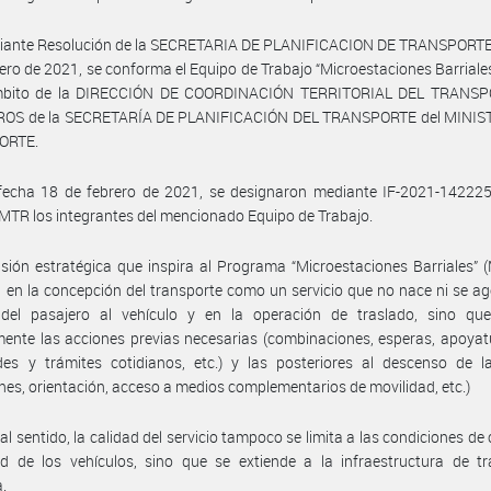
iante Resolución de la SECRETARIA DE PLANIFICACION DE TRANSPORTE 
ero de 2021, se conforma el Equipo de Trabajo “Microestaciones Barriale
mbito de la DIRECCIÓN DE COORDINACIÓN TERRITORIAL DEL TRANS
OS de la SECRETARÍA DE PLANIFICACIÓN DEL TRANSPORTE del MINIS
ORTE.
fecha 18 de febrero de 2021, se designaron mediante IF-2021-14222
R los integrantes del mencionado Equipo de Trabajo.
isión estratégica que inspira al Programa “Microestaciones Barriales” 
en la concepción del transporte como un servicio que no nace ni se ag
 del pasajero al vehículo y en la operación de traslado, sino que
mente las acciones previas necesarias (combinaciones, esperas, apoyat
des y trámites cotidianos, etc.) y las posteriores al descenso de l
nes, orientación, acceso a medios complementarios de movilidad, etc.)
tal sentido, la calidad del servicio tampoco se limita a las condiciones de 
d de los vehículos, sino que se extiende a la infraestructura de tr
.