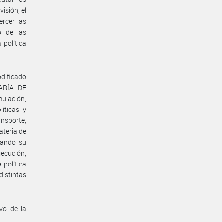
isión, el
ercer las
o de las
 política
odificado
TARÍA DE
ulación,
íticas y
nsporte;
ateria de
sando su
ecución;
 política
istintas
vo de la