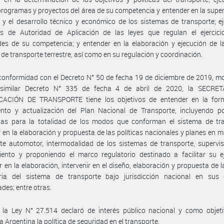
programas y proyectos del área de su competencia y entender en la superv
y el desarrollo técnico y económico de los sistemas de transporte; ej
es de Autoridad de Aplicación de las leyes que regulan el ejercici
des de su competencia; y entender en la elaboración y ejecución de la
 de transporte terrestre, así como en su regulación y coordinación.
conformidad con el Decreto N° 50 de fecha 19 de diciembre de 2019, m
similar Decreto N° 335 de fecha 4 de abril de 2020, la SECRE
CACIÓN DE TRANSPORTE tiene los objetivos de entender en la form
nto y actualización del Plan Nacional de Transporte, incluyendo pol
gias para la totalidad de los modos que conforman el sistema de tra
 en la elaboración y propuesta de las políticas nacionales y planes en m
te automotor, intermodalidad de los sistemas de transporte, supervi
ento y proponiendo el marco regulatorio destinado a facilitar su ej
ir en la elaboración, intervenir en el diseño, elaboración y propuesta de la
oria del sistema de transporte bajo jurisdicción nacional en sus d
des; entre otras.
 la Ley N° 27.514 declaró de interés público nacional y como objeti
a Argentina la política de seguridad en el transporte.