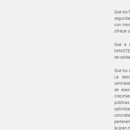
Que los 
segurida
con modo
ofrecer s
Que a 
MINISTE
de calid
Que los 
La desc
centrali
de esas
crecimie
públicas
optimiza
concreta
pertenen
la gran m