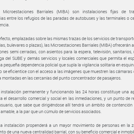
 Microestaciones Barriales (MIBA) son instalaciones fijas de tra
ias entre los refugios de las paradas de autobuses y las terminales o c
encia.
efecto, emplazadas sobre las mismas trazas de los servicios de transport
das, bulevares o plazas), las Microestaciones Barriales (MIBA) ofrecerán a
iones semi cerradas, con asientos para la espera, televisión, sanitarios
ga del SUBE y demás servicios y locales comerciales que permita el esp
 pequeña dependencia policial que supla la vigilancia solitaria en esquin
 se eficientice con el acceso a las imágenes que muestren las cámaras 
ia montadas en las cercanías del punto concentrador de pasajeros.
 instalación permanente y funcionando las 24 horas constituye una a
ra el desarrollo comercial y social en las inmediaciones, y un punto de r
usuario, que sabe que dirigiéndose allí tendrá un ámbito de contención
 amable, a la par que un cúmulo de servicios asociados.
a instalación propenderá a un mayor movimiento de personas en la zo
nto de una nueva centralidad barrial, con su beneficio comercial e inmobil