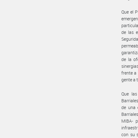
Que el P
emergent
particul
de las e
Segurid
permeabi
garantiz
de la of
sinergia
frente a
gente a 
Que las
Barriale
de una 
Barriale
MIBA- p
infraest
con su s