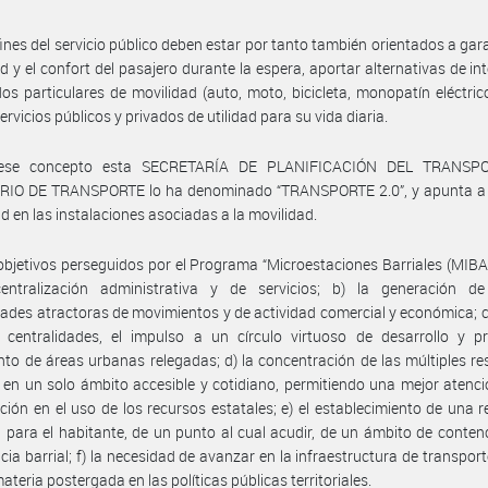
fines del servicio público deben estar por tanto también orientados a gara
d y el confort del pasajero durante la espera, aportar alternativas de in
s particulares de movilidad (auto, moto, bicicleta, monopatín eléctrico,
ervicios públicos y privados de utilidad para su vida diaria.
ese concepto esta SECRETARÍA DE PLANIFICACIÓN DEL TRANSPO
RIO DE TRANSPORTE lo ha denominado “TRANSPORTE 2.0”, y apunta a 
ad en las instalaciones asociadas a la movilidad.
objetivos perseguidos por el Programa “Microestaciones Barriales (MIBA)
entralización administrativa y de servicios; b) la generación d
dades atractoras de movimientos y de actividad comercial y económica; c)
 centralidades, el impulso a un círculo virtuoso de desarrollo y pr
nto de áreas urbanas relegadas; d) la concentración de las múltiples r
 en un solo ámbito accesible y cotidiano, permitiendo una mejor atenc
ción en el uso de los recursos estatales; e) el establecimiento de una r
 para el habitante, de un punto al cual acudir, de un ámbito de conten
cia barrial; f) la necesidad de avanzar en la infraestructura de transport
ateria postergada en las políticas públicas territoriales.