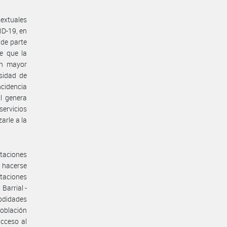
textuales
ID-19, en
 de parte
e que la
on mayor
esidad de
ncidencia
al genera
servicios
arle a la
taciones
n hacerse
taciones
Barrial -
odidades
población
acceso al