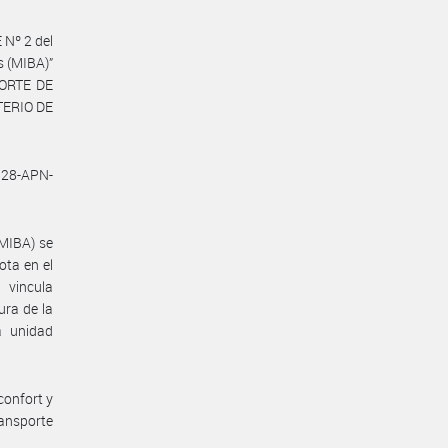
Nº 2 del
s (MIBA)”
PORTE DE
TERIO DE
528-APN-
(MIBA) se
ota en el
 vincula
ura de la
a unidad
confort y
ansporte