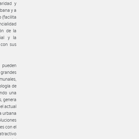
aridad y
rbana y a
(facilita
ncialidad
ión de la
ial y la
 con sus
e pueden
 grandes
munales,
ología de
rando una
s, genera
el actual
ía urbana
oluciones
es con el
tractivo