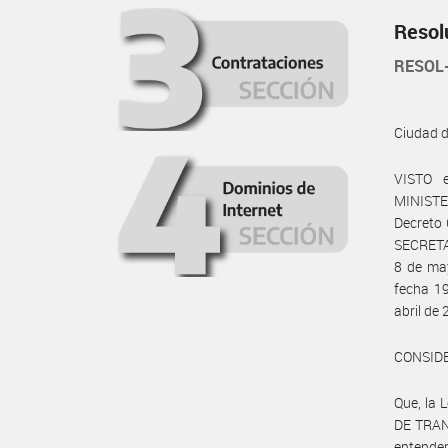
Resol
RESOL
Ciudad 
VISTO 
MINISTER
Decreto 
SECRETA
8 de ma
fecha 19
abril de 
CONSID
Que, la 
DE TRANS
entender