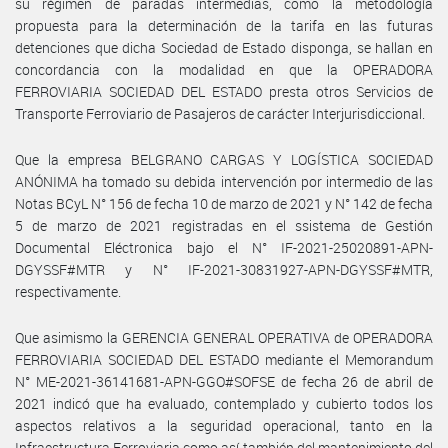
su régimen de paradas intermedias, como la metodología
propuesta para la determinación de la tarifa en las futuras
detenciones que dicha Sociedad de Estado disponga, se hallan en
concordancia con la modalidad en que la OPERADORA
FERROVIARIA SOCIEDAD DEL ESTADO presta otros Servicios de
Transporte Ferroviario de Pasajeros de carácter Interjurisdiccional.
Que la empresa BELGRANO CARGAS Y LOGÍSTICA SOCIEDAD
ANÓNIMA ha tomado su debida intervención por intermedio de las
Notas BCyL N° 156 de fecha 10 de marzo de 2021 y N° 142 de fecha
5 de marzo de 2021 registradas en el ssistema de Gestión
Documental Eléctronica bajo el N° IF-2021-25020891-APN-
DGYSSF#MTR y N° IF-2021-30831927-APN-DGYSSF#MTR,
respectivamente.
Que asimismo la GERENCIA GENERAL OPERATIVA de OPERADORA
FERROVIARIA SOCIEDAD DEL ESTADO mediante el Memorandum
N° ME-2021-36141681-APN-GGO#SOFSE de fecha 26 de abril de
2021 indicó que ha evaluado, contemplado y cubierto todos los
aspectos relativos a la seguridad operacional, tanto en la
Infraestructura Ferroviaria como así también del mantenimiento del