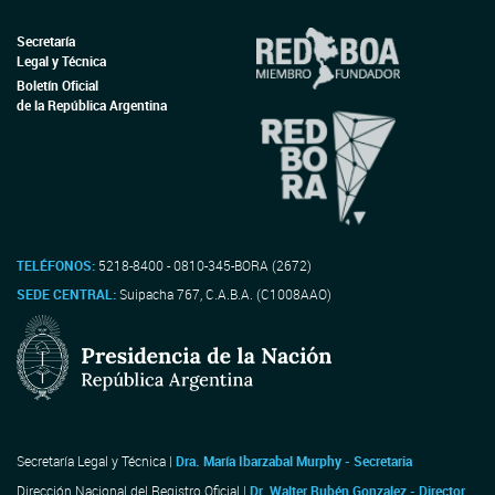
Secretaría
Legal y Técnica
Boletín Oficial
de la República Argentina
TELÉFONOS:
5218-8400 - 0810-345-BORA (2672)
SEDE CENTRAL:
Suipacha 767, C.A.B.A. (C1008AAO)
Secretaría Legal y Técnica |
Dra. María Ibarzabal Murphy - Secretaria
Dirección Nacional del Registro Oficial |
Dr. Walter Rubén Gonzalez - Director