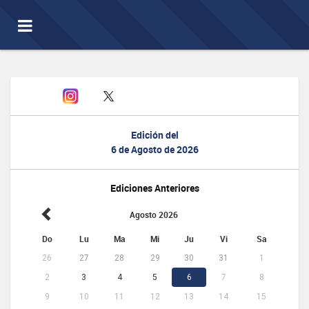
Toggle
navigation
Edición del
6 de Agosto de 2026
Ediciones Anteriores
Agosto 2026
Do
Lu
Ma
Mi
Ju
Vi
Sa
26
27
28
29
30
31
1
2
3
4
5
6
7
8
9
10
11
12
13
14
15