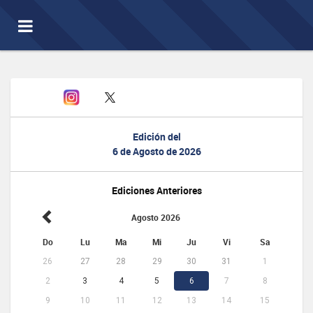
Toggle
navigation
Edición del
6 de Agosto de 2026
Ediciones Anteriores
Agosto 2026
Do
Lu
Ma
Mi
Ju
Vi
Sa
26
27
28
29
30
31
1
2
3
4
5
6
7
8
9
10
11
12
13
14
15