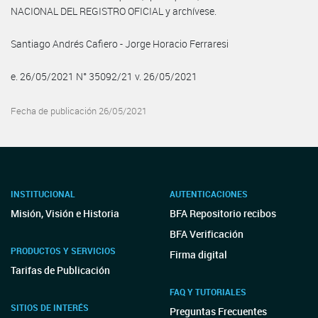
NACIONAL DEL REGISTRO OFICIAL y archívese.
Santiago Andrés Cafiero - Jorge Horacio Ferraresi
e. 26/05/2021 N° 35092/21 v. 26/05/2021
Fecha de publicación 26/05/2021
INSTITUCIONAL
AUTENTICACIONES
Misión, Visión e Historia
BFA Repositorio recibos
BFA Verificación
PRODUCTOS Y SERVICIOS
Firma digital
Tarifas de Publicación
FAQ Y TUTORIALES
SITIOS DE INTERÉS
Preguntas Frecuentes