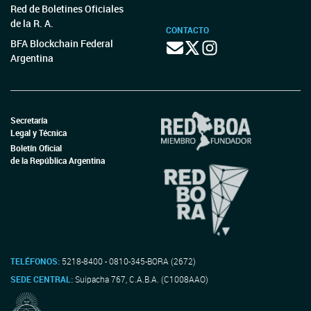
Red de Boletines Oficiales
de la R. A.
CONTACTO
BFA Blockchain Federal
Argentina
Secretaría
Legal y Técnica
Boletín Oficial
de la República Argentina
TELÉFONOS:
5218-8400 - 0810-345-BORA (2672)
SEDE CENTRAL:
Suipacha 767, C.A.B.A. (C1008AAO)