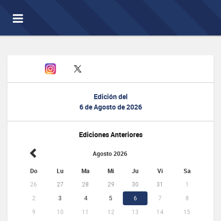
Toggle
navigation
Edición del
6 de Agosto de 2026
Ediciones Anteriores
Agosto 2026
Do
Lu
Ma
Mi
Ju
Vi
Sa
26
27
28
29
30
31
1
2
3
4
5
6
7
8
9
10
11
12
13
14
15