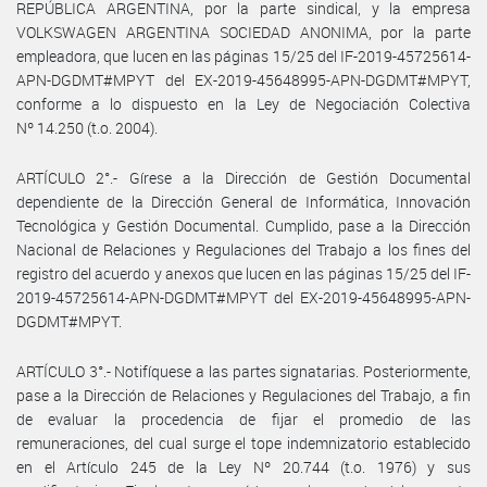
REPÚBLICA ARGENTINA, por la parte sindical, y la empresa
VOLKSWAGEN ARGENTINA SOCIEDAD ANONIMA, por la parte
empleadora, que lucen en las páginas 15/25 del IF-2019-45725614-
APN-DGDMT#MPYT del EX-2019-45648995-APN-DGDMT#MPYT,
conforme a lo dispuesto en la Ley de Negociación Colectiva
Nº 14.250 (t.o. 2004).
ARTÍCULO 2°.- Gírese a la Dirección de Gestión Documental
dependiente de la Dirección General de Informática, Innovación
Tecnológica y Gestión Documental. Cumplido, pase a la Dirección
Nacional de Relaciones y Regulaciones del Trabajo a los fines del
registro del acuerdo y anexos que lucen en las páginas 15/25 del IF-
2019-45725614-APN-DGDMT#MPYT del EX-2019-45648995-APN-
DGDMT#MPYT.
ARTÍCULO 3°.- Notifíquese a las partes signatarias. Posteriormente,
pase a la Dirección de Relaciones y Regulaciones del Trabajo, a fin
de evaluar la procedencia de fijar el promedio de las
remuneraciones, del cual surge el tope indemnizatorio establecido
en el Artículo 245 de la Ley Nº 20.744 (t.o. 1976) y sus