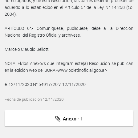
homologados, y de esta Resolución, las partes deberán proceder de
acuerdo a lo establecido en el Artículo 5° de la Ley N° 14.250 (t.o.
2004).
ARTÍCULO 6°.- Comuníquese, publíquese, dése a la Dirección
Nacional del Registro Oficial y archívese.
Marcelo Claudio Bellotti
NOTA: El/los Anexo/s que integra/n este(a) Resolución se publican
en la edición web del BORA -www.boletinoficial.gob.ar-
e. 12/11/2020 N° 54917/20 v. 12/11/2020
Fecha de publicación 12/11/2020
Anexo - 1