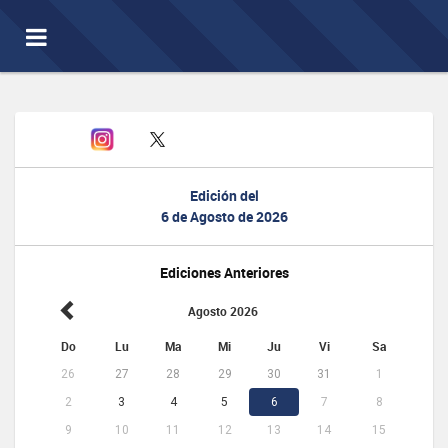
Toggle
navigation
Edición del
6 de Agosto de 2026
Ediciones Anteriores
Agosto 2026
Do
Lu
Ma
Mi
Ju
Vi
Sa
26
27
28
29
30
31
1
2
3
4
5
6
7
8
9
10
11
12
13
14
15