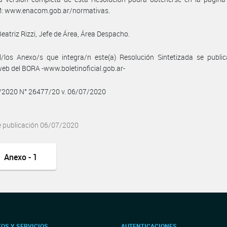
 www.enacom.gob.ar/normativas.
Beatriz Rizzi, Jefe de Área, Área Despacho.
/los Anexo/s que integra/n este(a) Resolución Sintetizada se public
web del BORA -www.boletinoficial.gob.ar-
7/2020 N° 26477/20 v. 06/07/2020
e publicación 06/07/2020
Anexo - 1
OS Y SERVICIOS
AUTENTICACIONES