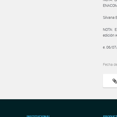
ENACOM:
Silvana 
NOTA: El
edición 
e. 06/0
Fecha d
INSTITUCIONAL
PRODUCT