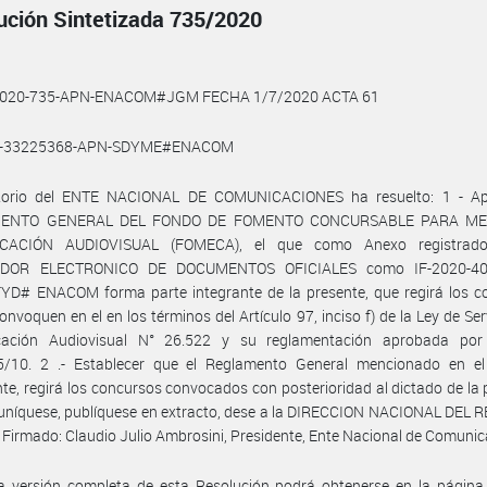
ución Sintetizada 735/2020
2020-735-APN-ENACOM#JGM FECHA 1/7/2020 ACTA 61
0-33225368-APN-SDYME#ENACOM
ctorio del ENTE NACIONAL DE COMUNICACIONES ha resuelto: 1 - Ap
ENTO GENERAL DEL FONDO DE FOMENTO CONCURSABLE PARA ME
CACIÓN AUDIOVISUAL (FOMECA), el que como Anexo registrado
DOR ELECTRONICO DE DOCUMENTOS OFICIALES como IF-2020-40
D# ENACOM forma parte integrante de la presente, que regirá los c
onvoquen en el en los términos del Artículo 97, inciso f) de la Ley de Ser
ación Audiovisual N° 26.522 y su reglamentación aprobada por
5/10. 2 .- Establecer que el Reglamento General mencionado en el 
te, regirá los concursos convocados con posterioridad al dictado de la 
uníquese, publíquese en extracto, dese a la DIRECCION NACIONAL DEL 
 Firmado: Claudio Julio Ambrosini, Presidente, Ente Nacional de Comunic
a versión completa de esta Resolución podrá obtenerse en la págin