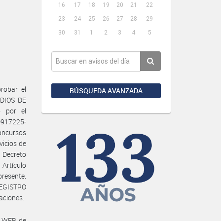
16
17
18
19
20
21
22
23
24
25
26
27
28
29
30
31
1
2
3
4
5
robar el
BÚSQUEDA AVANZADA
DIOS DE
 por el
917225-
oncursos
vicios de
 Decreto
Artículo
presente.
REGISTRO
aciones.
a WEB de