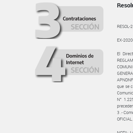
Resol
RESOL-
EX-202
El Dire
REGLAM
COMUNI
GENERA
APNDNFY
que se c
Comunic
N° 1.22
preceden
3 .- Com
OFICIAL.
NOTA: L