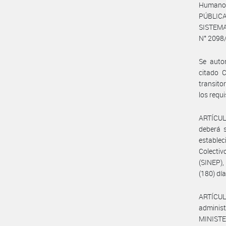
Humanos
PÚBLICAS
SISTEM
N° 2098
Se autor
citado C
transito
los requ
ARTÍCULO
deberá s
establec
Colecti
(SINEP)
(180) dí
ARTÍCUL
administ
MINISTE