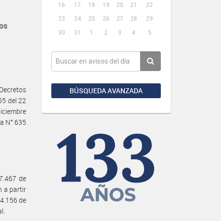
16
17
18
19
20
21
22
23
24
25
26
27
28
29
os
30
31
1
2
3
4
5
Decretos
BÚSQUEDA AVANZADA
55 del 22
diciembre
va N° 635
27.467 de
 a partir
 24.156 de
l.