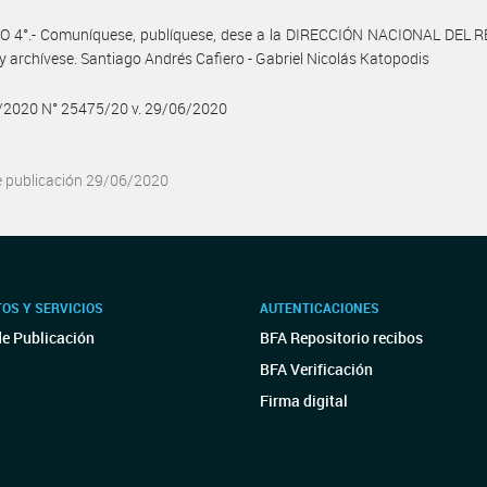
O 4°.- Comuníquese, publíquese, dese a la DIRECCIÓN NACIONAL DEL 
y archívese. Santiago Andrés Cafiero - Gabriel Nicolás Katopodis
6/2020 N° 25475/20 v. 29/06/2020
e publicación 29/06/2020
OS Y SERVICIOS
AUTENTICACIONES
de Publicación
BFA Repositorio recibos
BFA Verificación
Firma digital