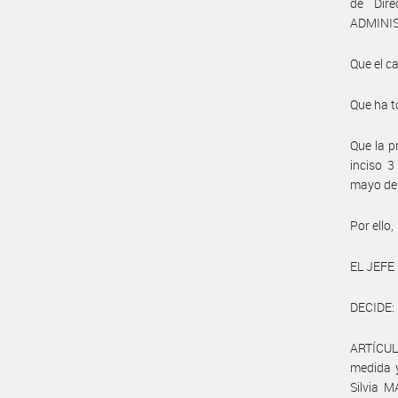
de Dir
ADMINIS
Que el c
Que ha t
Que la p
inciso 3
mayo de
Por ello,
EL JEFE
DECIDE:
ARTÍCULO
medida y
Silvia M