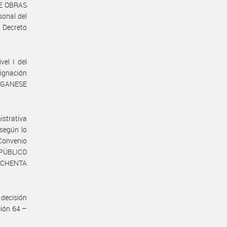
DE OBRAS
sonal del
Decreto
vel I del
ignación
MANGANESE
istrativa
 según lo
 Convenio
 PÚBLICO
 OCHENTA
decisión
ción 64 –