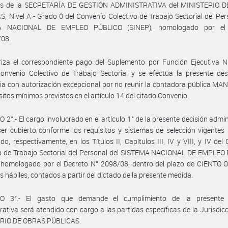
 de la SECRETARÍA DE GESTIÓN ADMINISTRATIVA del MINISTERIO 
, Nivel A - Grado 0 del Convenio Colectivo de Trabajo Sectorial del Per
A NACIONAL DE EMPLEO PÚBLICO (SINEP), homologado por el 
/08.
iza el correspondiente pago del Suplemento por Función Ejecutiva Ni
onvenio Colectivo de Trabajo Sectorial y se efectúa la presente des
ria con autorización excepcional por no reunir la contadora pública 
isitos mínimos previstos en el artículo 14 del citado Convenio.
 2°.- El cargo involucrado en el artículo 1° de la presente decisión admin
er cubierto conforme los requisitos y sistemas de selección vigentes
ido, respectivamente, en los Títulos II, Capítulos III, IV y VIII, y IV del
vo de Trabajo Sectorial del Personal del SISTEMA NACIONAL DE EMPLEO
, homologado por el Decreto N° 2098/08, dentro del plazo de CIENTO
as hábiles, contados a partir del dictado de la presente medida.
O 3°.- El gasto que demande el cumplimiento de la presente 
rativa será atendido con cargo a las partidas específicas de la Jurisdic
RIO DE OBRAS PÚBLICAS.