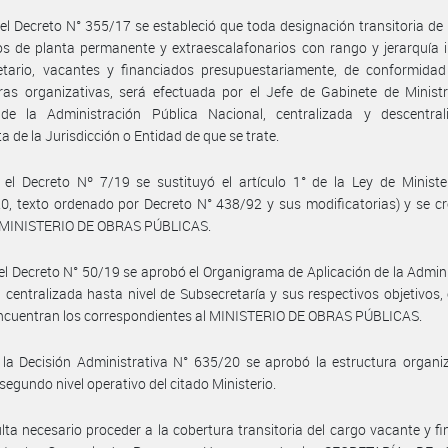
el Decreto N° 355/17 se estableció que toda designación transitoria de
s de planta permanente y extraescalafonarios con rango y jerarquía i
etario, vacantes y financiados presupuestariamente, de conformidad
ras organizativas, será efectuada por el Jefe de Gabinete de Minist
de la Administración Pública Nacional, centralizada y descentral
a de la Jurisdicción o Entidad de que se trate.
el Decreto Nº 7/19 se sustituyó el artículo 1° de la Ley de Ministe
0, texto ordenado por Decreto N° 438/92 y sus modificatorias) y se cr
el MINISTERIO DE OBRAS PÚBLICAS.
el Decreto N° 50/19 se aprobó el Organigrama de Aplicación de la Admin
 centralizada hasta nivel de Subsecretaría y sus respectivos objetivos, 
encuentran los correspondientes al MINISTERIO DE OBRAS PÚBLICAS.
la Decisión Administrativa N° 635/20 se aprobó la estructura organi
 segundo nivel operativo del citado Ministerio.
lta necesario proceder a la cobertura transitoria del cargo vacante y f