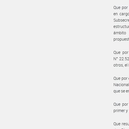
Que por 
en cargo
Subsecr
estructu
ámbito 
propuest
Que por 
N° 22.52
otros, 
Que por 
Nacional
que se 
Que por 
primer y
Que resu