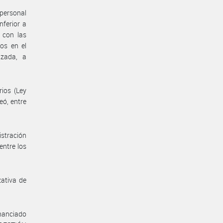
 personal
nferior a
 con las
ros en el
izada, a
rios (Ley
eó, entre
istración
entre los
zativa de
inanciado