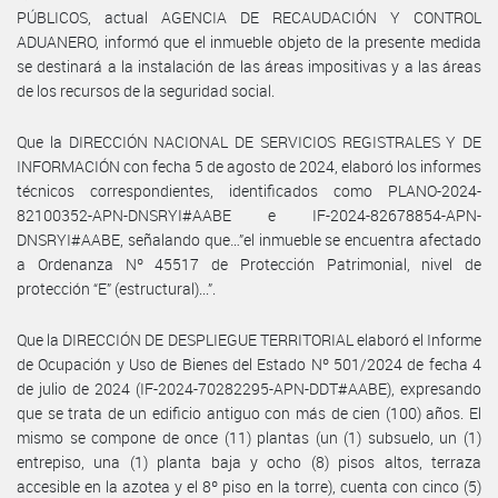
PÚBLICOS, actual AGENCIA DE RECAUDACIÓN Y CONTROL
ADUANERO, informó que el inmueble objeto de la presente medida
se destinará a la instalación de las áreas impositivas y a las áreas
de los recursos de la seguridad social.
Que la DIRECCIÓN NACIONAL DE SERVICIOS REGISTRALES Y DE
INFORMACIÓN con fecha 5 de agosto de 2024, elaboró los informes
técnicos correspondientes, identificados como PLANO-2024-
82100352-APN-DNSRYI#AABE e IF-2024-82678854-APN-
DNSRYI#AABE, señalando que…”el inmueble se encuentra afectado
a Ordenanza Nº 45517 de Protección Patrimonial, nivel de
protección “E” (estructural)...”.
Que la DIRECCIÓN DE DESPLIEGUE TERRITORIAL elaboró el Informe
de Ocupación y Uso de Bienes del Estado Nº 501/2024 de fecha 4
de julio de 2024 (IF-2024-70282295-APN-DDT#AABE), expresando
que se trata de un edificio antiguo con más de cien (100) años. El
mismo se compone de once (11) plantas (un (1) subsuelo, un (1)
entrepiso, una (1) planta baja y ocho (8) pisos altos, terraza
accesible en la azotea y el 8º piso en la torre), cuenta con cinco (5)