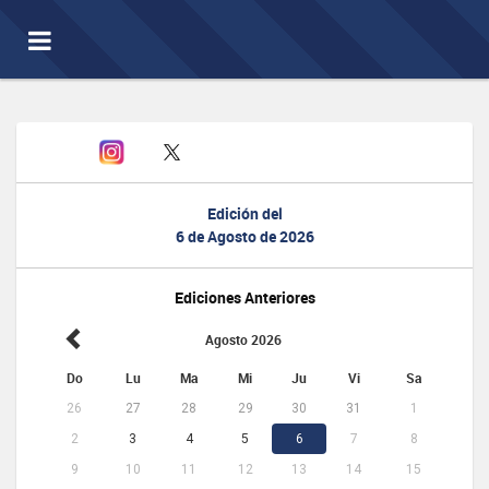
Toggle
navigation
Edición del
6 de Agosto de 2026
Ediciones Anteriores
Agosto 2026
Do
Lu
Ma
Mi
Ju
Vi
Sa
26
27
28
29
30
31
1
2
3
4
5
6
7
8
9
10
11
12
13
14
15