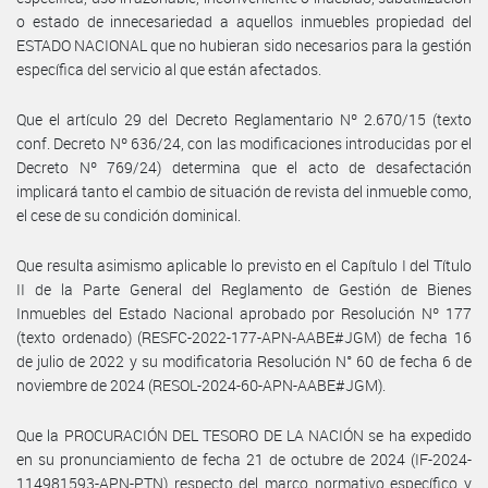
o estado de innecesariedad a aquellos inmuebles propiedad del
ESTADO NACIONAL que no hubieran sido necesarios para la gestión
específica del servicio al que están afectados.
Que el artículo 29 del Decreto Reglamentario Nº 2.670/15 (texto
conf. Decreto Nº 636/24, con las modificaciones introducidas por el
Decreto Nº 769/24) determina que el acto de desafectación
implicará tanto el cambio de situación de revista del inmueble como,
el cese de su condición dominical.
Que resulta asimismo aplicable lo previsto en el Capítulo I del Título
II de la Parte General del Reglamento de Gestión de Bienes
Inmuebles del Estado Nacional aprobado por Resolución Nº 177
(texto ordenado) (RESFC-2022-177-APN-AABE#JGM) de fecha 16
de julio de 2022 y su modificatoria Resolución N° 60 de fecha 6 de
noviembre de 2024 (RESOL-2024-60-APN-AABE#JGM).
Que la PROCURACIÓN DEL TESORO DE LA NACIÓN se ha expedido
en su pronunciamiento de fecha 21 de octubre de 2024 (IF-2024-
114981593-APN-PTN) respecto del marco normativo específico y