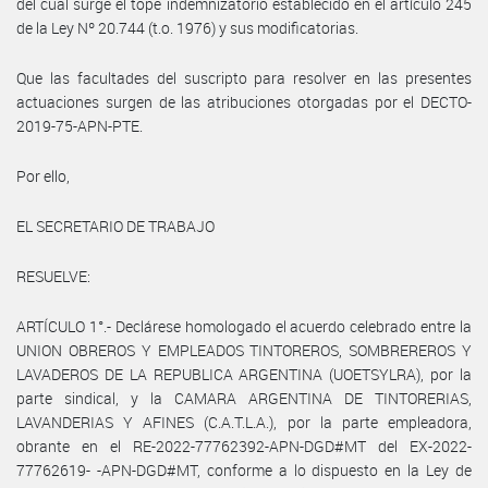
del cual surge el tope indemnizatorio establecido en el artículo 245
de la Ley Nº 20.744 (t.o. 1976) y sus modificatorias.
Que las facultades del suscripto para resolver en las presentes
actuaciones surgen de las atribuciones otorgadas por el DECTO-
2019-75-APN-PTE.
Por ello,
EL SECRETARIO DE TRABAJO
RESUELVE:
ARTÍCULO 1°.- Declárese homologado el acuerdo celebrado entre la
UNION OBREROS Y EMPLEADOS TINTOREROS, SOMBREREROS Y
LAVADEROS DE LA REPUBLICA ARGENTINA (UOETSYLRA), por la
parte sindical, y la CAMARA ARGENTINA DE TINTORERIAS,
LAVANDERIAS Y AFINES (C.A.T.L.A.), por la parte empleadora,
obrante en el RE-2022-77762392-APN-DGD#MT del EX-2022-
77762619- -APN-DGD#MT, conforme a lo dispuesto en la Ley de