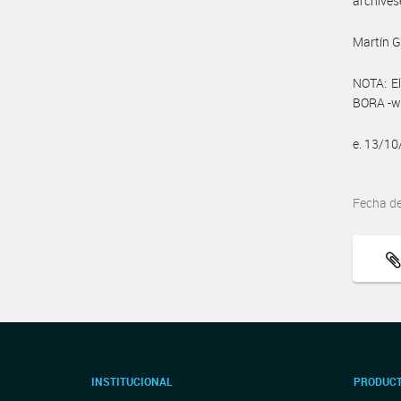
archíves
Martín 
NOTA: El
BORA -ww
e. 13/1
Fecha d
INSTITUCIONAL
PRODUCT