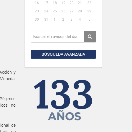
16
17
18
19
20
21
22
23
24
25
26
27
28
29
30
31
1
2
3
4
5
BÚSQUEDA AVANZADA
Acción y
e Moneda,
l Régimen
licos no
ional de
taría de