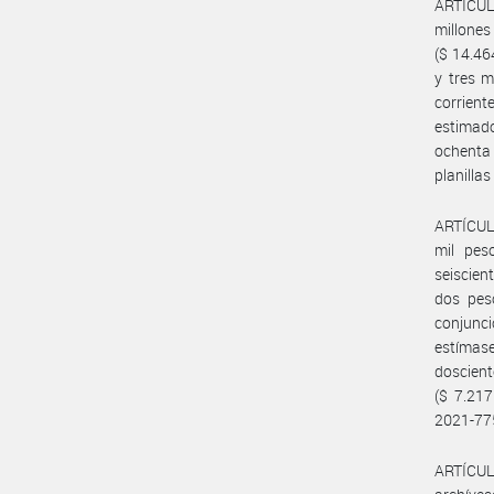
ARTÍCUL
millone
($ 14.46
y tres m
corrien
estimad
ochenta 
planilla
ARTÍCULO
mil pes
seiscien
dos pes
conjunci
estímase
doscient
($ 7.217
2021-77
ARTÍCULO