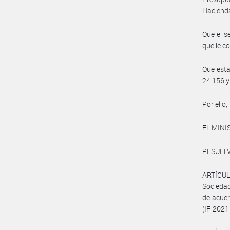
Hacienda
Que el s
que le c
Que esta 
24.156 y
Por ello,
EL MINI
RESUELV
ARTÍCUL
Sociedad
de acuer
(IF-2021