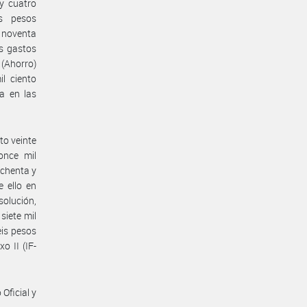
y cuatro
is pesos
o noventa
os gastos
(Ahorro)
l ciento
a en las
to veinte
once mil
ochenta y
 ello en
solución,
siete mil
eis pesos
o II (IF-
Oficial y