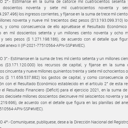
O 2°.- Estímanse en la suma de catorce mil cuatrocientos sesenta 
s doscientos noventa y siete mil cuatrocientos noventa y se
4.297.496) los ingresos corrientes, y fíjanse en la suma de trece mil cient
illones noventa y nueve mil trecientos diez pesos ($13.193.099.310) l
tes, y como consecuencia de ello apruébase el Resultado Económico 
o en mil doscientos setenta y un millones ciento noventa y ocho mi
y seis pesos ($ 1.271.198.186), de acuerdo con el detalle que figur
s del anexo II (IF-2021-77510564-APN-SSP#MEC).
 3°.- Estímanse en la suma de tres mil ciento setenta y un millones cien
os ($3.171.120.000) los recursos de capital, y fíjanse en la suma 
tos cincuenta y nueve millones quinientos treinta y siete mil ochocientos 
os ($ 11.659.537.882) los gastos de capital, y como consecuencia de
ón con el Resultado Económico establecido en el artículo 2° de esta re
 el Resultado Financiero (Déficit) para el ejercicio 2021, en la suma de 
os diecisiete millones doscientos diecinueve mil seiscientos noventa y s
.219.696), de acuerdo con el detalle que figura en las planillas del anex
510564-APN-SSP#MEC).
 4º.- Comuníquese, publíquese, dese a la Dirección Nacional del Registro 