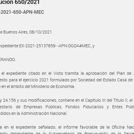
ución 650/2021
-2021-650-APN-MEC
de Buenos Aires, 08/10/2021
l expediente EX-2021-25137859- -APN-DGDA#MEC, y
ERANDO:
el expediente citado en el Visto tramita la aprobación del Plan de 
sto para el ejercicio 2021 formulado por Sociedad del Estado Casa d
 en el ámbito del Ministerio de Economía.
ey 24.156 y sus modificaciones, contiene en el Capítulo III del Título II, e
estario de Empresas Públicas, Fondos Fiduciarios y Entes Púb
idos en la Administración Nacional.
a en el expediente señalado, el informe favorable de la Oficina Nac
esto dependiente de la Subsecretaría de Presupuesto de la Secre