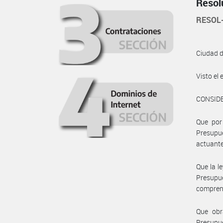
Resol
RESOL
Ciudad 
Visto e
CONSID
Que por 
Presupue
actuante
Que la l
Presupu
comprend
Que obr
Presupu