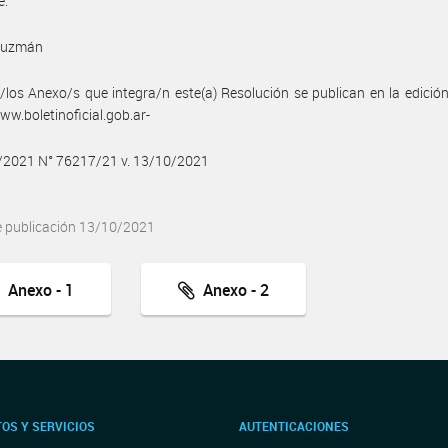
e.
Guzmán
/los Anexo/s que integra/n este(a) Resolución se publican en la edició
w.boletinoficial.gob.ar-
0/2021 N° 76217/21 v. 13/10/2021
e publicación 13/10/2021
Anexo - 1
Anexo - 2
OS Y SERVICIOS
AUTENTICACIONES