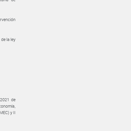
ervención
 de la ley
 2021 de
Economía,
MEC) y II