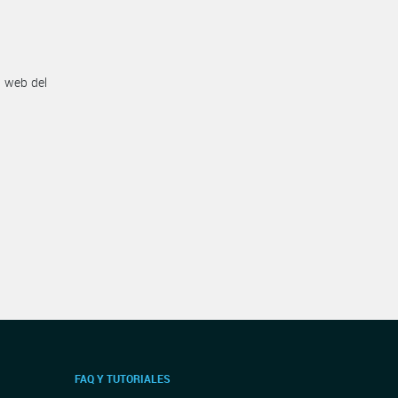
n web del
FAQ Y TUTORIALES