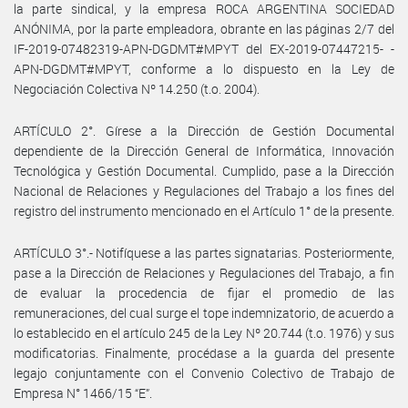
la parte sindical, y la empresa ROCA ARGENTINA SOCIEDAD
ANÓNIMA, por la parte empleadora, obrante en las páginas 2/7 del
IF-2019-07482319-APN-DGDMT#MPYT del EX-2019-07447215- -
APN-DGDMT#MPYT, conforme a lo dispuesto en la Ley de
Negociación Colectiva Nº 14.250 (t.o. 2004).
ARTÍCULO 2°. Gírese a la Dirección de Gestión Documental
dependiente de la Dirección General de Informática, Innovación
Tecnológica y Gestión Documental. Cumplido, pase a la Dirección
Nacional de Relaciones y Regulaciones del Trabajo a los fines del
registro del instrumento mencionado en el Artículo 1° de la presente.
ARTÍCULO 3°.- Notifíquese a las partes signatarias. Posteriormente,
pase a la Dirección de Relaciones y Regulaciones del Trabajo, a fin
de evaluar la procedencia de fijar el promedio de las
remuneraciones, del cual surge el tope indemnizatorio, de acuerdo a
lo establecido en el artículo 245 de la Ley Nº 20.744 (t.o. 1976) y sus
modificatorias. Finalmente, procédase a la guarda del presente
legajo conjuntamente con el Convenio Colectivo de Trabajo de
Empresa N° 1466/15 “E”.