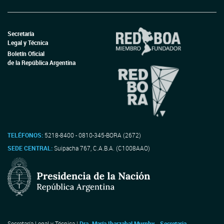
Secretaría
Legal y Técnica
Boletín Oficial
de la República Argentina
TELÉFONOS:
5218-8400 - 0810-345-BORA (2672)
SEDE CENTRAL:
Suipacha 767, C.A.B.A. (C1008AAO)
Secretaría Legal y Técnica |
Dra. María Ibarzabal Murphy - Secretaria